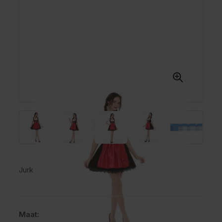
Jurk
Maat: