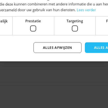
dl Oktoberfest Babe voor
Schrijf je nu
in voor de nieuwsbrief en ontvang toegang
 die deze kunnen combineren met andere informatie die u aan hen
tot exclusieve kortingen!
 is in verschillende
n verzameld door uw gebruik van hun diensten.
Lees verder
verpakking. Vergeet ook
Voor- en achternaam
elijk
Prestatie
Targeting
F
len. En een leuk
hoedje
 je over de maat? Neem dan
ALLES AFWIJZEN
ALLES 
Inschrijven