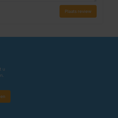
Plaats review
t u
n.
den