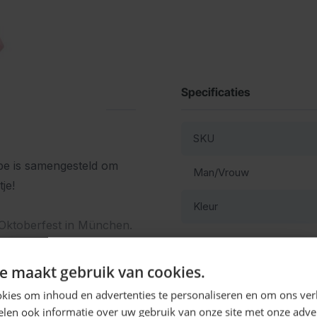
Specificaties
SKU
Babe is samengesteld om
Man/Vrouw
je!
Kleur
t Oktoberfest in München.
res-ski feestjes hebben
ler jurkje is van een
Ontvang
5%
e maakt gebruik van cookies.
je. Excl kousen.
KORTING!
kies om inhoud en advertenties te personaliseren en om ons ver
len ook informatie over uw gebruik van onze site met onze adver