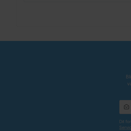
Bl
v
Dit f
Servi