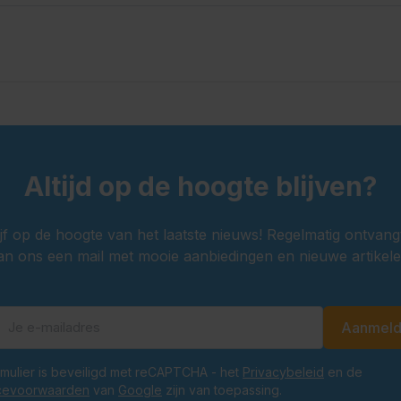
Altijd op de hoogte blijven?
ijf op de hoogte van het laatste nieuws! Regelmatig ontvang
an ons een mail met mooie aanbiedingen en nieuwe artikele
Aanmel
E-mailadres
ormulier is beveiligd met reCAPTCHA - het
Privacybeleid
en de
cevoorwaarden
van
Google
zijn van toepassing.