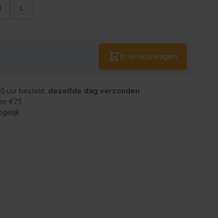
M
L
Aantal
In winkelwagen
0 uur besteld,
dezelfde dag verzonden
en €75
gelijk