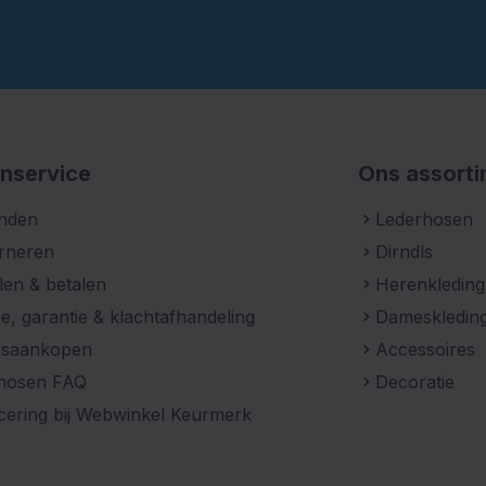
nservice
Ons assort
nden
Lederhosen
rneren
Dirndls
len & betalen
Herenkleding
e, garantie & klachtafhandeling
Dameskledin
psaankopen
Accessoires
hosen FAQ
Decoratie
icering bij Webwinkel Keurmerk