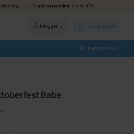
pskorting
Gratis verzending
boven €75
Winkelwagen
Inloggen
Klantenservice
ktoberfest Babe
be