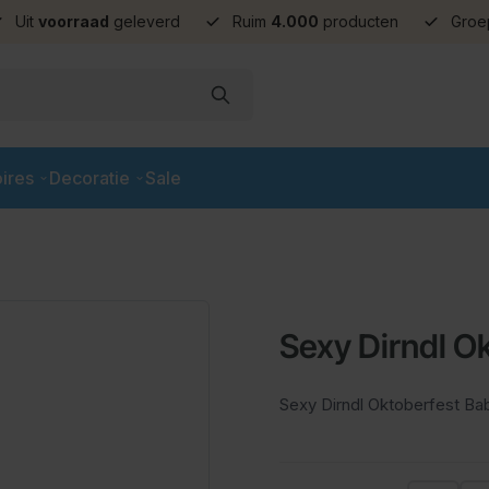
Uit
voorraad
geleverd
Ruim
4.000
producten
Groe
ires
Decoratie
Sale
Sexy Dirndl O
Sexy Dirndl Oktoberfest Ba