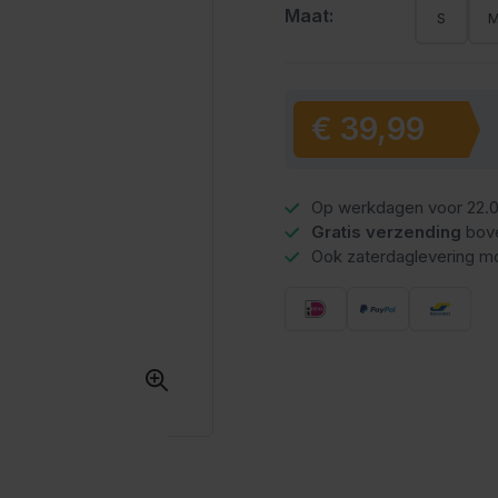
Maat:
S
€ 39,99
Vanaf:
Op werkdagen voor 22.0
Gratis verzending
bov
Ook zaterdaglevering mo