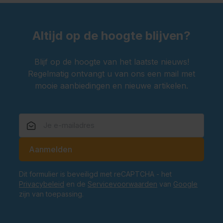
Wat maakt de dirndls traditioneel?
Onze dirndls zijn voorzien van een sexy buste en
Altijd op de hoogte blijven?
pofmouwtjes, lintjes in de taille en hebben soms een
schort, welke bijdragen aan de authentieke
Blijf op de hoogte van het laatste nieuws!
Oktoberfest uitstraling.
Regelmatig ontvangt u van ons een mail met
mooie aanbiedingen en nieuwe artikelen.
Van welk materiaal zijn de dirndls gemaakt?
Onze Oktoberfest dirndls zijn voornamelijk gemaakt
van polyester en soms van katoen.
E-mailadres
In welke lengtes zijn de dirndls beschikbaar?
Aanmelden
Onze dirndls zijn verkrijgbaar in verschillende lengtes:
sexy kort, stijlvol middellang en lang. Er is voor ieder
Dit formulier is beveiligd met reCAPTCHA - het
wat wils.
Privacybeleid
en de
Servicevoorwaarden
van
Google
zijn van toepassing.
In welke kleuren zijn de dirndls verkrijgbaar?