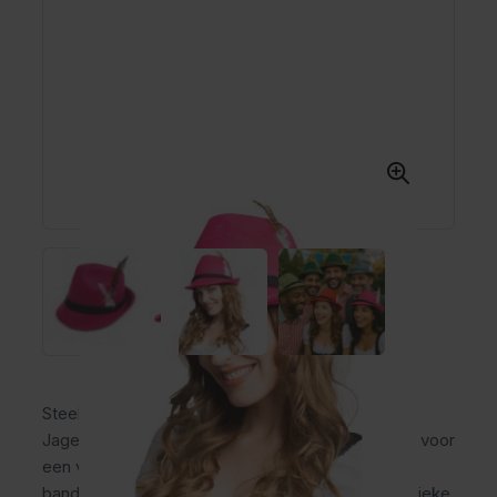
Steel de show tijdens het Oktoberfest met het
Jagershoedje Tirol roze! De felle roze kleur zorgt voor
een vrolijke en unieke uitstraling, terwijl de zwarte
band en decoratieve veer het geheel een authentieke