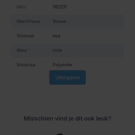
SKU
1162131
Man/Vrouw
Vrouw
Wasbaar
nee
Kleur
roze
Materiaal
Polyester
Uitklappen
Misschien vind je dit ook leuk?
Navigeren door de elementen van de carrousel is mogel
Druk om carrousel over te slaan
Druk op om naar carrouselnavigatie te gaan