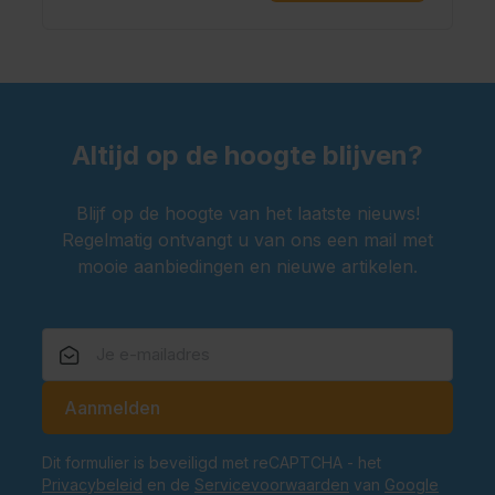
Altijd op de hoogte blijven?
Blijf op de hoogte van het laatste nieuws!
Regelmatig ontvangt u van ons een mail met
mooie aanbiedingen en nieuwe artikelen.
E-mailadres
Aanmelden
Dit formulier is beveiligd met reCAPTCHA - het
Privacybeleid
en de
Servicevoorwaarden
van
Google