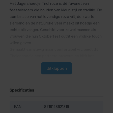
Het Jagershoedje Tirol roze is dé favoriet van
feestvierders die houden van kleur, stijl en traditie. De
combinatie van het levendige roze vilt, de zwarte
sierband en de natuurlijke veer maakt dit hoedje een
echte blikvanger. Geschikt voor zowel mannen als
vrouwen die hun Oktoberfest outfit een vrolijke touch
willen geven.
Gemaakt van stevig maar comfortabel vilt, biedt dit
Tiroler hoedje een perfecte pasvorm en blijft het
goed zitten, zelfs tijdens een avond vol muziek, dans
Uitklappen
en bierpullen.
Combineer het Jagershoedje Tirol roze met een
lederhose
, een
dirndl
of een feestelijke
Oktoberfest
blouse
voor een unieke look. Of je nu naar München
Specificaties
gaat of een lokaal bierfeest bezoekt, met dit hoedje
trek jij gegarandeerd de aandacht!
EAN
8719128621319