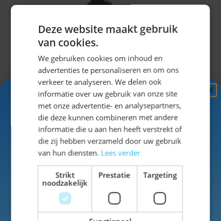
Deze website maakt gebruik
van cookies.
We gebruiken cookies om inhoud en
advertenties te personaliseren en om ons
verkeer te analyseren. We delen ook
informatie over uw gebruik van onze site
Ontvang
5%
met onze advertentie- en analysepartners,
KORTING!
die deze kunnen combineren met andere
informatie die u aan hen heeft verstrekt of
Schrijf je nu
in voor de nieuwsbrief en ontvang toegang
die zij hebben verzameld door uw gebruik
tot exclusieve kortingen!
van hun diensten.
Lees verder
Voor- en achternaam
Strikt
Prestatie
Targeting
noodzakelijk
Jagershoedje Tirol Groen