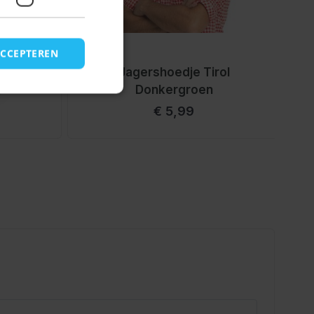
ACCEPTEREN
Zwart
Jagershoedje Tirol
Donkergroen
€ 5,99