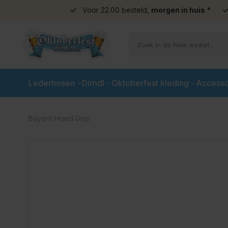
Voor 22.00 besteld,
morgen in huis
*
Ga naar de inhoud
Lederhosen
Dirndl
Oktoberfest kleding
Accesso
Bayern Hoed Grijs