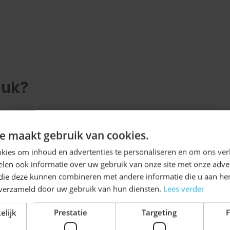
fest bezoekt, met de
h toe aan je outfit. Prost
euk?
elijk met de tabtoets. U kunt de carrousel overslaan of di
Ontvang
5%
e maakt gebruik van cookies.
KORTING!
kies om inhoud en advertenties te personaliseren en om ons ver
len ook informatie over uw gebruik van onze site met onze adver
Schrijf je nu
in voor de nieuwsbrief en ontvang toegang
 die deze kunnen combineren met andere informatie die u aan hen
tot exclusieve kortingen!
n verzameld door uw gebruik van hun diensten.
Lees verder
Voor- en achternaam
elijk
Prestatie
Targeting
F