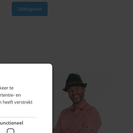
Uitklappen
rect naar de carrouselnavigatie gaan met de overslaan link
keer te
tentie- en
 heeft verstrekt
unctioneel