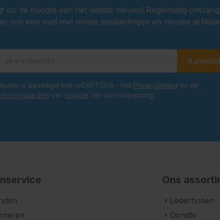
ijf op de hoogte van het laatste nieuws! Regelmatig ontvang
an ons een mail met mooie aanbiedingen en nieuwe artikele
Aanmel
E-mailadres
ormulier is beveiligd met reCAPTCHA - het
Privacybeleid
en de
cevoorwaarden
van
Google
zijn van toepassing.
nservice
Ons assort
nden
Lederhosen
rneren
Dirndls