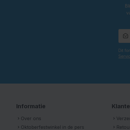
Bl
v
Dit f
Servi
Informatie
Klante
Over ons
Verze
Oktoberfestwinkel in de pers
Retou