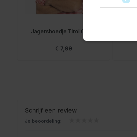
Jagershoedje Tirol Groen
Jag
€ 7,99
Schrijf een review
Je beoordeling:
Weergavenaam