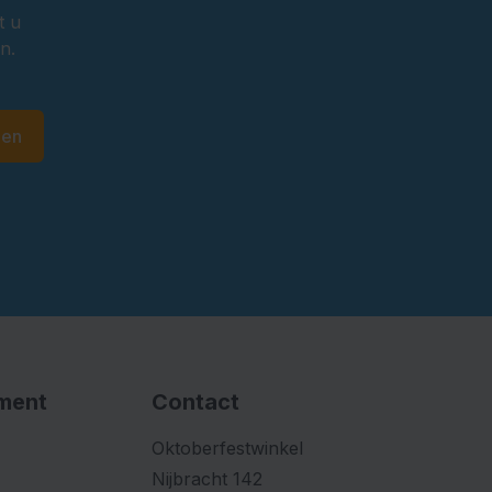
t u
n.
den
iment
Contact
Oktoberfestwinkel
Nijbracht 142