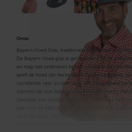
Omschrijving
Bayern Hoed Grijs, traditionele herenhoed voor het
De Bayern Hoed grijs is geïnspireerd op de klassie
en mag niet ontbreken bij een complete Oktoberfest
geeft de hoed zijn herkenbare Tiroler uitstraling, t
opvallende veer zorgen voor een feestelijke afwerk
mannen die hun
lederhose
willen combineren met ee
Gemaakt van stevig viltmateriaal, biedt deze Beier
pasvorm en blijft hij goed in model, ook tijdens lan
neutrale grijze kleur past uitstekend bij lederhose
veelzijdige keuze is voor elk bierfeest of themafeest