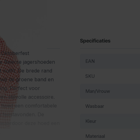
Specificaties
 Oktoberfest
EAN
ke Beierse jagershoeden
 outfit. De brede rand
SKU
erwijl de groene band en
ing. Perfect voor
Man/Vrouw
n stijlvolle accessoire.
se hoed een comfortabele
Wasbaar
ge feestavonden. De
Kleur
n, waardoor deze hoed een
.
Materiaal