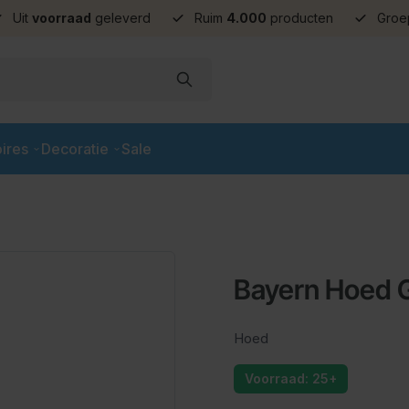
Uit
voorraad
geleverd
Ruim
4.000
producten
Groe
ires
Decoratie
Sale
Bayern Hoed G
Hoed
Voorraad: 25+