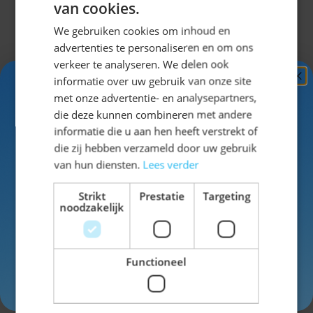
van cookies.
We gebruiken cookies om inhoud en
advertenties te personaliseren en om ons
verkeer te analyseren. We delen ook
informatie over uw gebruik van onze site
Ontvang
5%
met onze advertentie- en analysepartners,
KORTING!
die deze kunnen combineren met andere
informatie die u aan hen heeft verstrekt of
Schrijf je nu
in voor de nieuwsbrief en ontvang toegang
die zij hebben verzameld door uw gebruik
tot exclusieve kortingen!
van hun diensten.
Lees verder
Jagershoedje Tirol Roze
Voor- en achternaam
Strikt
Prestatie
Targeting
noodzakelijk
Niet op voorraad
Functioneel
Inschrijven