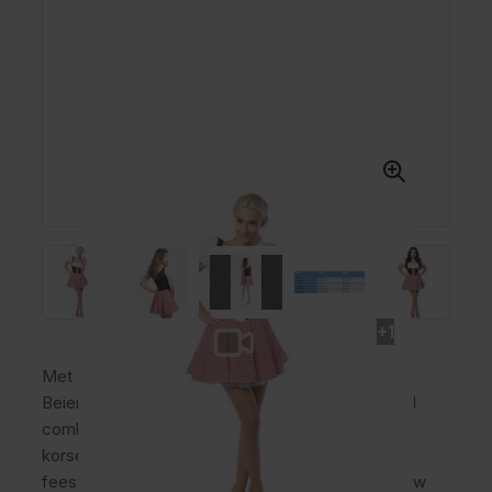
+1
Met de Dirndl Eva Rood/Zwart straal jij in echte
Beierse stijl op het Oktoberfest! Deze korte dirndl
combineert een rood geruite rok met een zwart
korset en witte blouse. Dit zorgt voor een echte,
feestelijke look waarmee jij gegarandeerd de show