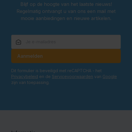
Blijf op de hoogte van het laatste nieuws!
Regelmatig ontvangt u van ons een mail met
mooie aanbiedingen en nieuwe artikelen.
E-mailadres
Aanmelden
Dit formulier is beveiligd met reCAPTCHA - het
Privacybeleid
en de
Servicevoorwaarden
van
Google
zijn van toepassing.