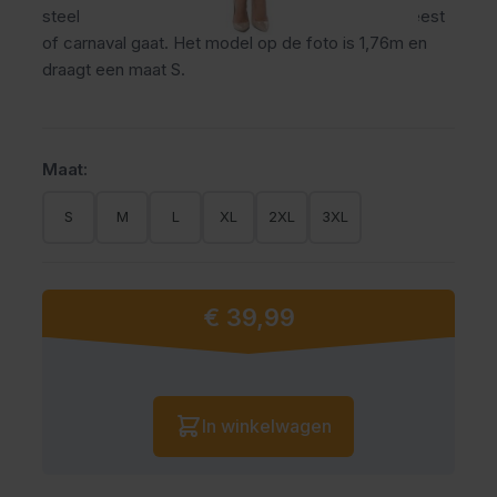
steelt, of je nu naar het Oktoberfest, een themafeest
of carnaval gaat. Het model op de foto is 1,76m en
draagt een maat S.
Maat:
S
M
L
XL
2XL
3XL
€ 39,99
Vanaf:
Aantal
In winkelwagen