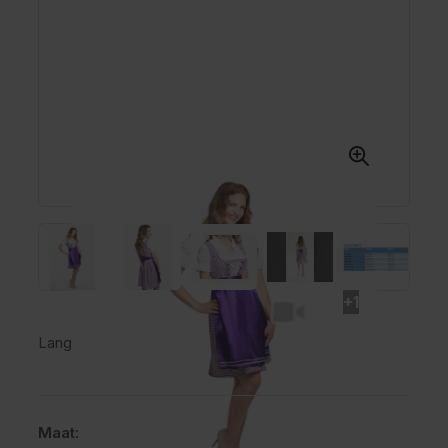
+1
Lange Dirndl Birgitt Paars
Maat: