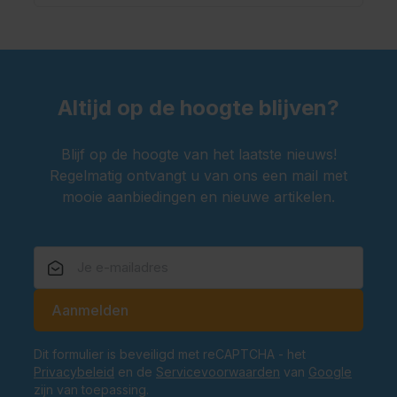
Altijd op de hoogte blijven?
Blijf op de hoogte van het laatste nieuws!
Regelmatig ontvangt u van ons een mail met
mooie aanbiedingen en nieuwe artikelen.
E-mailadres
Aanmelden
Dit formulier is beveiligd met reCAPTCHA - het
Privacybeleid
en de
Servicevoorwaarden
van
Google
zijn van toepassing.