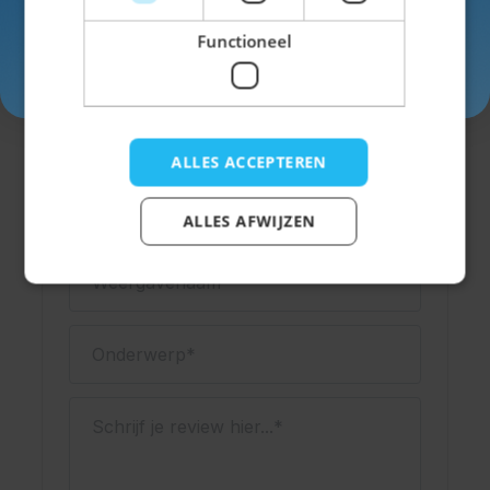
Materiaal
Polyester
Functioneel
Inschrijven
ALLES ACCEPTEREN
Schrijf een review
Je beoordeling:
ALLES AFWIJZEN
Weergavenaam
Onderwerp
Schrijf je review hier...