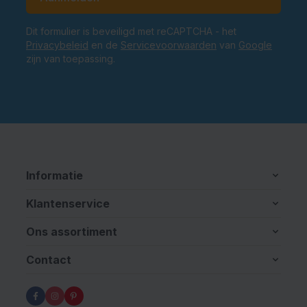
Dit formulier is beveiligd met reCAPTCHA - het
Privacybeleid
en de
Servicevoorwaarden
van
Google
zijn van toepassing.
Informatie
Klantenservice
Ons assortiment
Contact