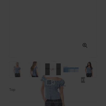
+1
Top