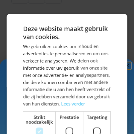
Deze website maakt gebruik
Omschrijving
van cookies.
Top
We gebruiken cookies om inhoud en
advertenties te personaliseren en om ons
verkeer te analyseren. We delen ook
Specificaties
informatie over uw gebruik van onze site
Ontvang
5%
met onze advertentie- en analysepartners,
KORTING!
die deze kunnen combineren met andere
SKU
2679775C
informatie die u aan hen heeft verstrekt of
Schrijf je nu
in voor de nieuwsbrief en ontvang toegang
die zij hebben verzameld door uw gebruik
Man/Vrouw
Vrouw
tot exclusieve kortingen!
van hun diensten.
Lees verder
Voor- en achternaam
Wasbaar
ja
Strikt
Prestatie
Targeting
noodzakelijk
Kleur
blauw