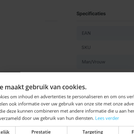
Specificaties
EAN
SKU
Man/Vrouw
Kleur
Ontvang
5%
e maakt gebruik van cookies.
Materiaal
KORTING!
kies om inhoud en advertenties te personaliseren en om ons ver
len ook informatie over uw gebruik van onze site met onze adver
Schrijf je nu
in voor de nieuwsbrief en ontvang toegang
 die deze kunnen combineren met andere informatie die u aan hen
tot exclusieve kortingen!
n verzameld door uw gebruik van hun diensten.
Lees verder
Voor- en achternaam
elijk
Prestatie
Targeting
F