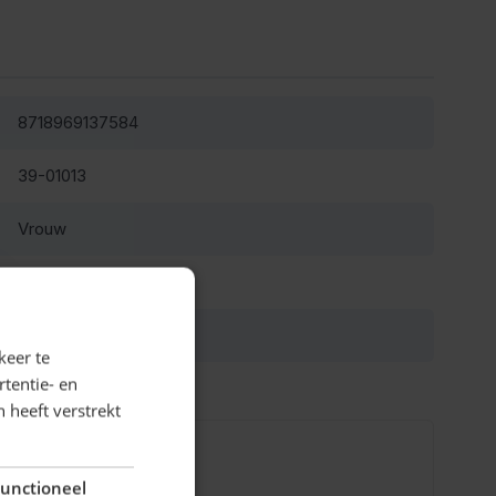
8718969137584
39-01013
Vrouw
oranje
Polyester
keer te
tentie- en
 heeft verstrekt
unctioneel