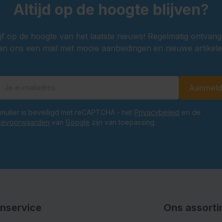
Altijd op de hoogte blijven?
ijf op de hoogte van het laatste nieuws! Regelmatig ontvang
an ons een mail met mooie aanbiedingen en nieuwe artikele
Aanmel
E-mailadres
ormulier is beveiligd met reCAPTCHA - het
Privacybeleid
en de
cevoorwaarden
van
Google
zijn van toepassing.
nservice
Ons assort