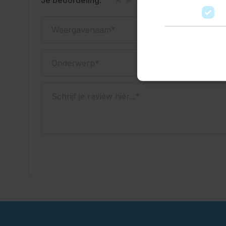
Je beoordeling:
Weergavenaam
Onderwerp
Schrijf je review hier...