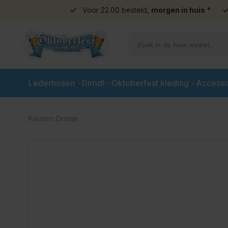
Voor 22.00 besteld,
morgen in huis
*
Ga naar de inhoud
Lederhosen
Dirndl
Oktoberfest kleding
Accesso
Kousen Oranje