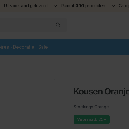
Uit
voorraad
geleverd
Ruim
4.000
producten
Groe
ires
Decoratie
Sale
Kousen Oranj
Stockings Orange
Voorraad: 25+