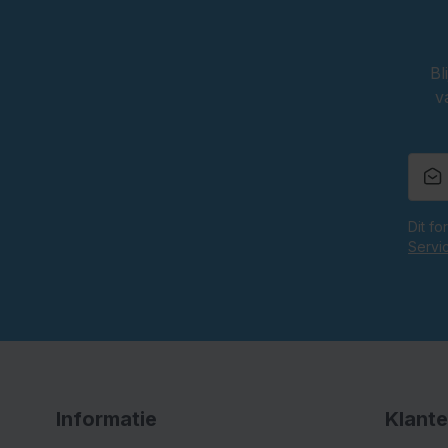
Bl
v
Dit f
Servi
Informatie
Klante