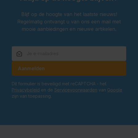
Een Tiroler
hoedje
voor een authentieke Oktoberfest-
Blijf op de hoogte van het laatste nieuws!
look
Regelmatig ontvangt u van ons een mail met
Een Oktoberfest
tasje
voor een extra sierlijke
mooie aanbiedingen en nieuwe artikelen.
uitstraling
Is de Dirndl Olivia geschikt voor andere feesten
dan Oktoberfest?
Ja, deze dirndl is niet alleen perfect voor het
Oktoberfest, maar ook voor carnaval, themafeesten
E-mailadres
Aanmelden
en après-ski evenementen.
Bestel nu jouw Dirndl Olivia en maak indruk op elk
Dit formulier is beveiligd met reCAPTCHA - het
feest
Privacybeleid
en de
Servicevoorwaarden
van
Google
Oktoberfest komt eraan, dus zorg dat je outfit
zijn van toepassing.
compleet is. Bestel nu en ga in stijl feesten.