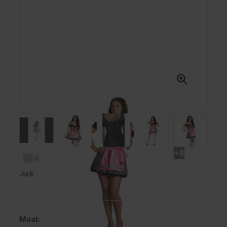
+8
Jurk
Maat: