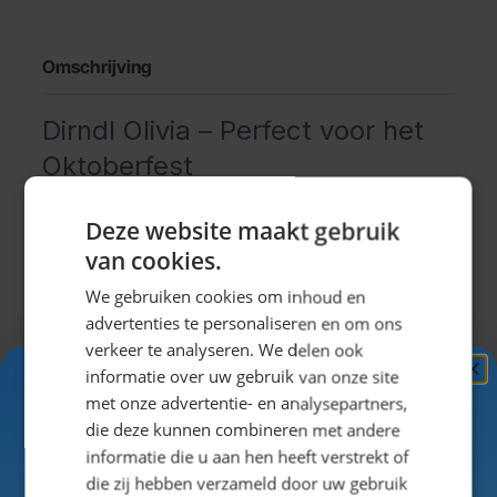
Omschrijving
Dirndl Olivia – Perfect voor het
Oktoberfest
De Dirndl Olivia is een echte blikvanger met haar
Deze website maakt gebruik
speelse en vrolijke uitstraling. Dit korte model
van cookies.
combineert een zwart-witte print met een opvallend
We gebruiken cookies om inhoud en
roze schort, versierd met schattige bloemetjes. Het
advertenties te personaliseren en om ons
lijfje is voorzien van een elegante vetering in het roze,
verkeer te analyseren. We delen ook
waardoor de pasvorm perfect af te stellen is. De
informatie over uw gebruik van onze site
zwarte pofmouwtjes geven deze dirndl een extra
Ontvang
5%
met onze advertentie- en analysepartners,
charmante touch.
KORTING!
die deze kunnen combineren met andere
Deze dirndl is ideaal voor het Oktoberfest,
Uitklappen
informatie die u aan hen heeft verstrekt of
bierfeesten, après-ski of carnaval en laat je stralen in
Schrijf je nu
in voor de nieuwsbrief en ontvang toegang
die zij hebben verzameld door uw gebruik