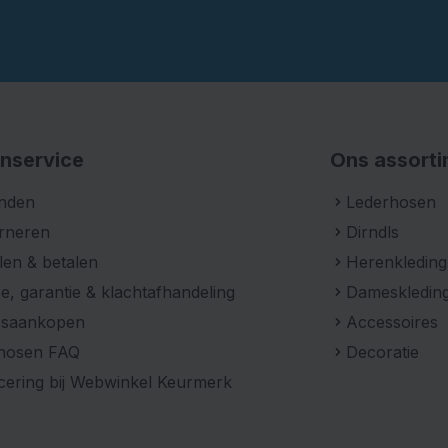
nservice
Ons assort
nden
Lederhosen
rneren
Dirndls
len & betalen
Herenkleding
e, garantie & klachtafhandeling
Dameskledin
psaankopen
Accessoires
hosen FAQ
Decoratie
icering bij Webwinkel Keurmerk