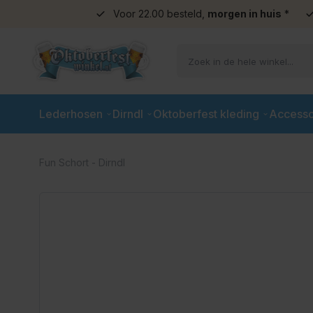
Voor 22.00 besteld,
morgen in huis
*
Ga naar de inhoud
Lederhosen
Dirndl
Oktoberfest kleding
Accesso
Fun Schort - Dirndl