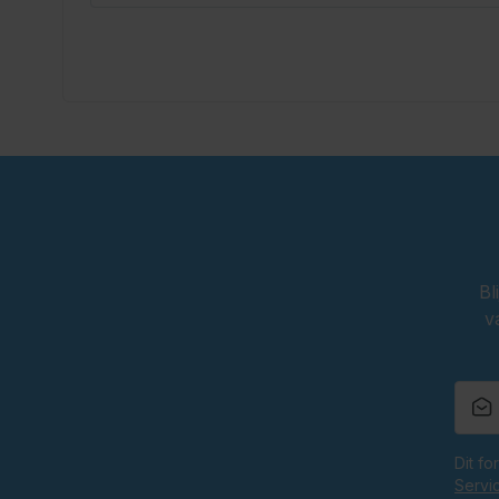
Bl
v
Dit f
Servi