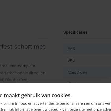
Specificaties
rfest schort met
EAN
SKU
draai een complete
Man/Vrouw
een traditionele dirndl en
bij Oktoberfest,
Wasbaar
n. Een leuke en originele
nder een volledig kostuum
Ontvang
5%
e maakt gebruik van cookies.
Kleur
KORTING!
kies om inhoud en advertenties te personaliseren en om ons ver
n en eenvoudig om te
len ook informatie over uw gebruik van onze site met onze adver