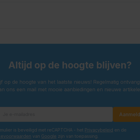
Altijd op de hoogte blijven?
ijf op de hoogte van het laatste nieuws! Regelmatig ontvang
an ons een mail met mooie aanbiedingen en nieuwe artikele
Aanmel
E-mailadres
ormulier is beveiligd met reCAPTCHA - het
Privacybeleid
en de
cevoorwaarden
van
Google
zijn van toepassing.