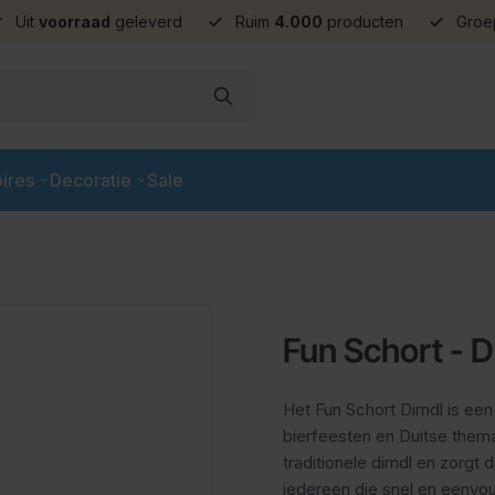
Uit
voorraad
geleverd
Ruim
4.000
producten
Groe
ires
Decoratie
Sale
Fun Schort - D
Het Fun Schort Dirndl is ee
bierfeesten en Duitse thema
traditionele dirndl en zorgt
iedereen die snel en eenvou