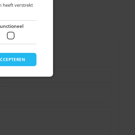
Polyester
 heeft verstrekt
Uitklappen
unctioneel
ACCEPTEREN