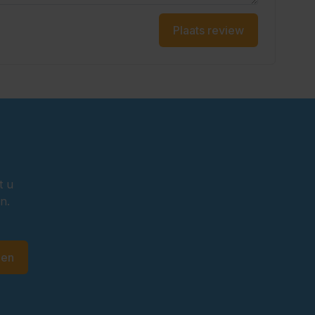
Plaats review
t u
n.
den