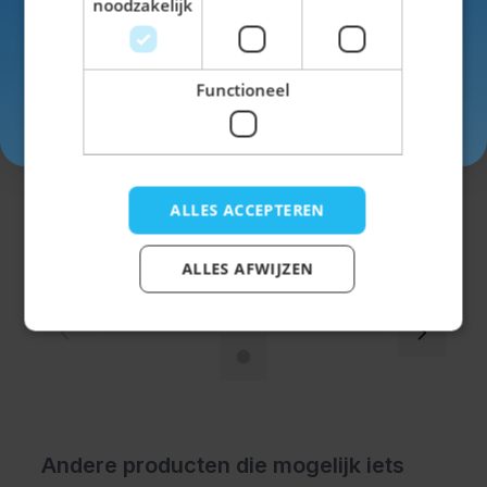
noodzakelijk
Functioneel
Inschrijven
Trachtenhemd Leopold Rood Geblokt
ALLES ACCEPTEREN
€ 24,99
ALLES AFWIJZEN
Andere producten die mogelijk iets