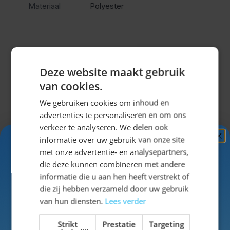
Materiaal
Polyester
look en ben jij helemaal klaar om in stijl te
genieten van het Oktoberfest of ieder ander
bierfeest.
Deze website maakt gebruik
Misschien vind je dit ook leuk?
van cookies.
We gebruiken cookies om inhoud en
Navigeren door de elementen van de carrousel is mogel
Druk om carrousel over te slaan
Druk op om naar carrouselnavigatie te gaan
advertenties te personaliseren en om ons
verkeer te analyseren. We delen ook
informatie over uw gebruik van onze site
Ontvang
5%
met onze advertentie- en analysepartners,
KORTING!
die deze kunnen combineren met andere
informatie die u aan hen heeft verstrekt of
Schrijf je nu
in voor de nieuwsbrief en ontvang toegang
die zij hebben verzameld door uw gebruik
tot exclusieve kortingen!
van hun diensten.
Lees verder
Voor- en achternaam
Strikt
Prestatie
Targeting