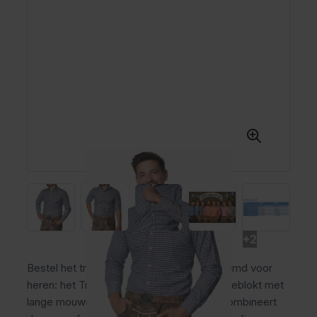
+2
Bestel het traditionele Oktoberfest overhemd voor
heren: het Trachtenhemd Leopold zwart geblokt met
lange mouwen. Dit heren trachtenhemd combineert