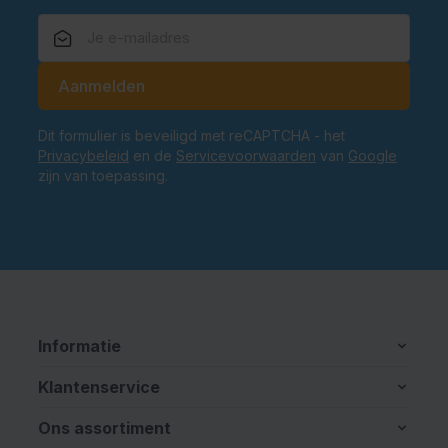
E-mailadres
Aanmelden
Dit formulier is beveiligd met reCAPTCHA - het
Privacybeleid
en de
Servicevoorwaarden
van
Google
zijn van toepassing.
Informatie
Klantenservice
Ons assortiment