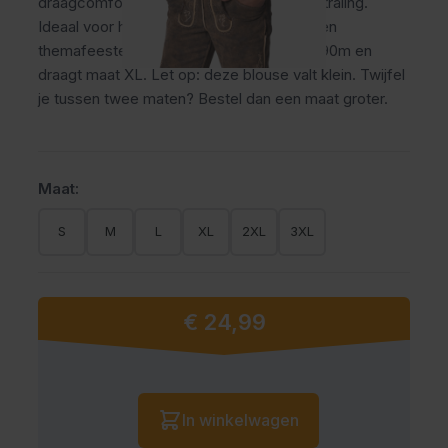
draagcomfort met een echte Beierse uitstraling.
Ideaal voor het Oktoberfest, bierfeesten en
themafeesten. Het model op de foto is 1,90m en
draagt maat XL. Let op: deze blouse valt klein. Twijfel
je tussen twee maten? Bestel dan een maat groter.
Maat:
S
M
L
XL
2XL
3XL
€ 24,99
Vanaf:
Aantal
In winkelwagen