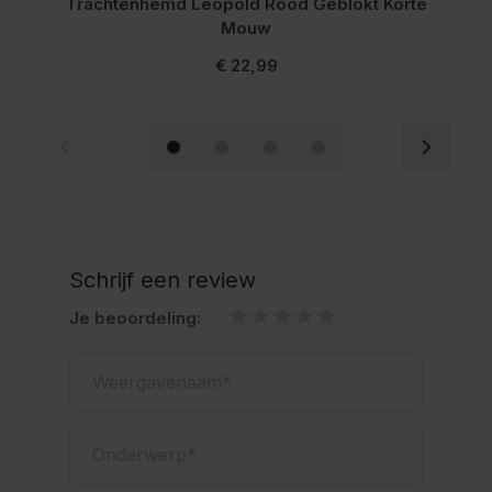
Trachtenhemd Leopold Rood Geblokt Korte
T
Mouw
€ 22,99
Schrijf een review
Je beoordeling:
Weergavenaam
Onderwerp