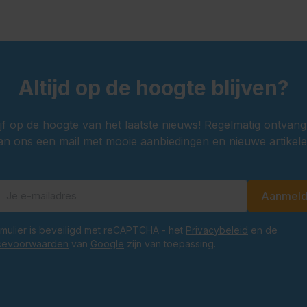
Altijd op de hoogte blijven?
ijf op de hoogte van het laatste nieuws! Regelmatig ontvang
an ons een mail met mooie aanbiedingen en nieuwe artikele
Aanmel
E-mailadres
ormulier is beveiligd met reCAPTCHA - het
Privacybeleid
en de
cevoorwaarden
van
Google
zijn van toepassing.