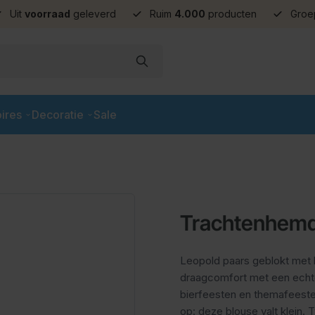
Uit
voorraad
geleverd
Ruim
4.000
producten
Groe
ires
Decoratie
Sale
Trachtenhemd
Leopold paars geblokt met
draagcomfort met een echte 
bierfeesten en themafeeste
op: deze blouse valt klein. 