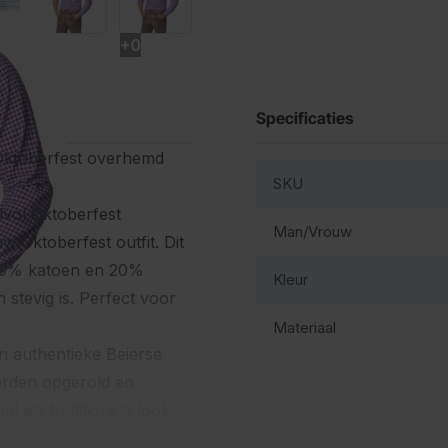
+0
Specificaties
 Oktoberfest overhemd
SKU
lvol Oktoberfest
Man/Vrouw
 Oktoberfest outfit. Dit
80% katoen en 20%
Kleur
stevig is. Perfect voor
Materiaal
en authentieke Beierse
orden opgerold en
l als traditionele look
im-fit, waardoor het