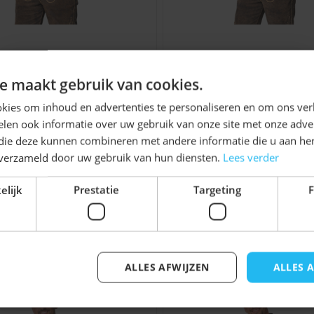
tenhemd Leopold Blauw
Trachtenhemd Leopol
Ontvang
5%
Geblokt
Geblokt
e maakt gebruik van cookies.
€ 24,99
€ 24,99
KORTING!
kies om inhoud en advertenties te personaliseren en om ons ver
len ook informatie over uw gebruik van onze site met onze adver
Schrijf je nu
in voor de nieuwsbrief en ontvang toegang
 die deze kunnen combineren met andere informatie die u aan hen
tot exclusieve kortingen!
n verzameld door uw gebruik van hun diensten.
Lees verder
Voor- en achternaam
elijk
Prestatie
Targeting
F
jk iets voor u zijn!
ALLES AFWIJZEN
ALLES 
elijk met de tabtoets. U kunt de carrousel overslaan of di
Inschrijven