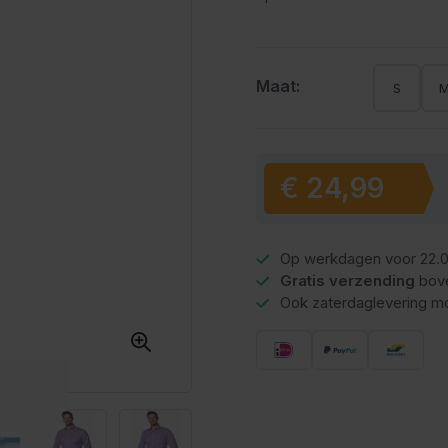
Maat:
S
€ 24,99
Vanaf:
Op werkdagen voor 22.0
Gratis verzending
bov
Ook zaterdaglevering mo