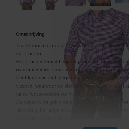
Omschrijving
Trachtenhemd Leopold paars geblokt, traditioneel
voor heren
Het Trachtenhemd Leopold paars geblokt is een stij
overhemd voor heren dat niet mag ontbreken in jouw
trachtenhemd met lange mouwen is gemaakt van 
viscose, waardoor de stof ademend, comfortabel en 
lange feestavonden vol muziek en gezelligheid.
De paars-witte geblokte print geeft dit overhemd e
uitstraling. De lange mouwen kunnen eenvoudig w
vastgezet met een knoopje, zodat je zowel een casua
kunt creëren. De pasvorm valt tussen normaal en sl