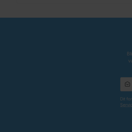
Bl
v
Dit f
Servi