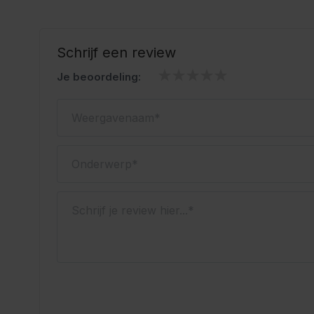
Schrijf een review
Je beoordeling:
Weergavenaam
Onderwerp
Schrijf je review hier...