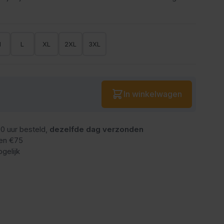
M
L
XL
2XL
3XL
Aantal
In winkelwagen
0 uur besteld,
dezelfde dag verzonden
en €75
gelijk