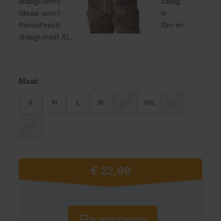
draagcomfort met een echte Beierse uitstraling.
Ideaal voor het Oktoberfest, bierfeesten en
themafeesten. Het model op de foto is 1,90m en
draagt maat XL.
Maat:
S
M
L
XL
2XL
3XL
4XL
5XL
€ 22,99
Vanaf:
Aantal
In winkelwagen