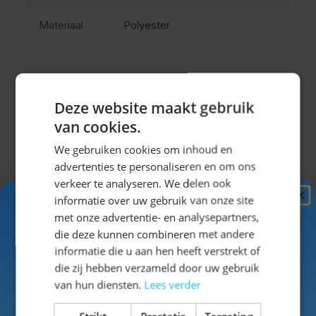
genieten van het Oktoberfest of ieder ander
Materiaal
Polyester
bierfeest.
Deze website maakt gebruik
van cookies.
Misschien vind je dit ook leuk?
We gebruiken cookies om inhoud en
Navigeren door de elementen van de carrousel is mogel
Druk om carrousel over te slaan
Druk op om naar carrouselnavigatie te gaan
advertenties te personaliseren en om ons
verkeer te analyseren. We delen ook
informatie over uw gebruik van onze site
Ontvang
5%
met onze advertentie- en analysepartners,
KORTING!
die deze kunnen combineren met andere
informatie die u aan hen heeft verstrekt of
Schrijf je nu
in voor de nieuwsbrief en ontvang toegang
die zij hebben verzameld door uw gebruik
tot exclusieve kortingen!
van hun diensten.
Lees verder
Voor- en achternaam