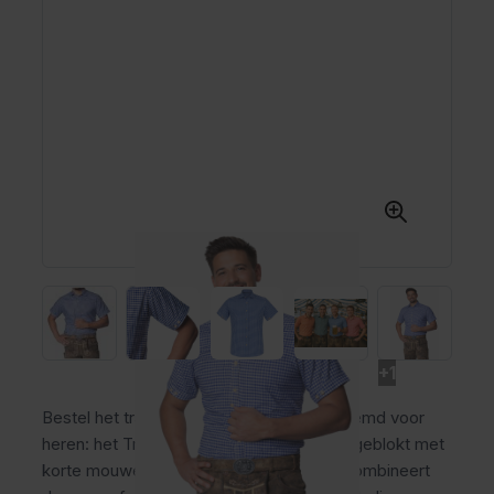
+1
Bestel het traditionele Oktoberfest overhemd voor
heren: het Trachtenhemd Leopold blauw geblokt met
korte mouwen. Dit heren trachtenhemd combineert