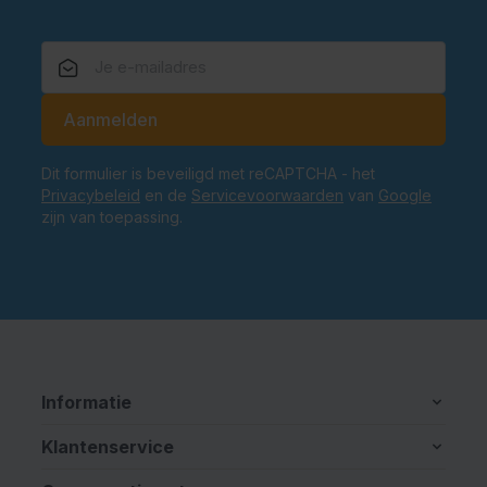
E-mailadres
Aanmelden
Dit formulier is beveiligd met reCAPTCHA - het
Privacybeleid
en de
Servicevoorwaarden
van
Google
zijn van toepassing.
Informatie
Klantenservice