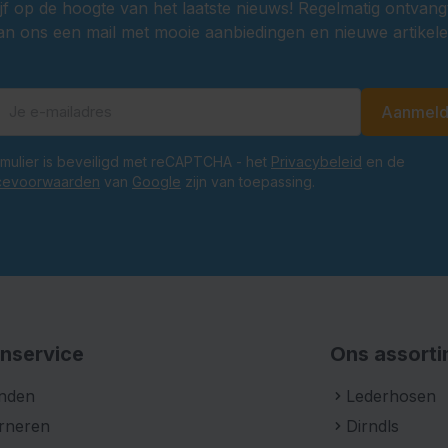
ijf op de hoogte van het laatste nieuws! Regelmatig ontvang
an ons een mail met mooie aanbiedingen en nieuwe artikele
ardoor eenvoudig te
 de stof netjes te
Aanmel
E-mailadres
ragen.
ski?
ormulier is beveiligd met reCAPTCHA - het
Privacybeleid
en de
cevoorwaarden
van
Google
zijn van toepassing.
erfest, carnaval en
 comfortabel tijdens
ing maakt de broek
nservice
Ons assort
nden
Lederhosen
rneren
Dirndls