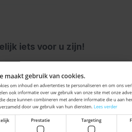
 die tot over de knieën
oals het Oktoberfest en
dragen
jk iets voor u zijn!
aardoor licht en
elijk met de tabtoets. U kunt de carrousel overslaan of di
en merk je dat de stof
Ontvang
5%
e maakt gebruik van cookies.
angere model biedt extra
KORTING!
kies om inhoud en advertenties te personaliseren en om ons ver
 tijdens après-ski
len ook informatie over uw gebruik van onze site met onze adver
Schrijf je nu
in voor de nieuwsbrief en ontvang toegang
 die deze kunnen combineren met andere informatie die u aan hen
ktoberfest broek
tot exclusieve kortingen!
n verzameld door uw gebruik van hun diensten.
Lees verder
nel weer klaar voor het
Voor- en achternaam
elijk
Prestatie
Targeting
F