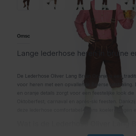
Omschrijving
Lange lederhose heren in bruine en 
De Lederhose Oliver Lang Bruin Oranje is een tradi
voor heren met een opvallende Beierse uitstraling.
en oranje details zorgt voor een feestelijke look die 
Oktoberfest, carnaval en après-ski feesten. Dankzij
deze lederhose comfortabel tijdens koelere dagen 
Wat is de Lederhose Oliver Lang B