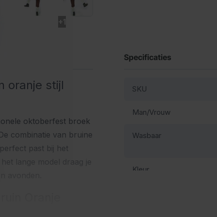
+1
Specificaties
oranje stijl
SKU
Man/Vrouw
tionele oktoberfest broek
 De combinatie van bruine
Wasbaar
perfect past bij het
 het lange model draag je
Kleur
en avonden.
ruin Oranje