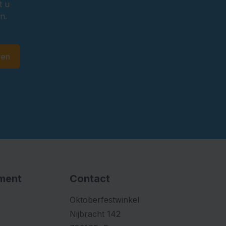
t u
n.
den
iment
Contact
Oktoberfestwinkel
Nijbracht 142