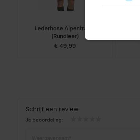
Traditionele uitstraling voor ieder 
De Lederhose Oliver combineert een traditionele uit
Lederhose Alpentraum
Lede
comfortabele pasvorm. De bruine basis met oranje de
(Rundleer)
broek heren een opvallende look die direct past bij 
€ 49,99
Hierdoor creëer je eenvoudig een complete Oktober
Perfect voor het Oktoberfest en a
Deze lederhose is ideaal voor mannen die een beta
Oktoberfest outfit zoeken. Perfect voor het Oktober
en andere Beierse themafeesten. Dankzij het lange
Schrijf een review
draag je deze broek moeiteloos tijdens lange feestd
Je beoordeling:
Combineer met een
geruite blouse
,
kniekousen
en
klaar wilt zijn voor het feest. Dit hoort bij de traditi
Weergavenaam