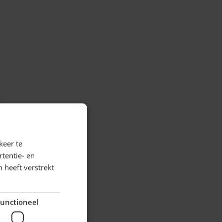
rect naar de carrouselnavigatie gaan met de overslaan link
keer te
tentie- en
 heeft verstrekt
unctioneel