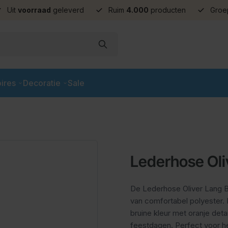
Uit
voorraad
geleverd
Ruim
4.000
producten
Groe
ires
Decoratie
Sale
Lederhose Oli
De Lederhose Oliver Lang Br
van comfortabel polyester. 
bruine kleur met oranje deta
feestdagen. Perfect voor he