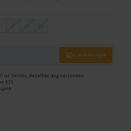
L
XL
2XL
3XL
Aantal
In winkelwagen
0 uur besteld,
dezelfde dag verzonden
en €75
gelijk