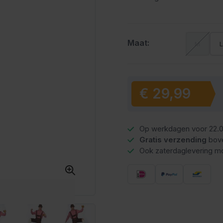
Maat:
M
€ 29,99
Vanaf:
Op werkdagen voor 22.0
Gratis verzending
bov
Ook zaterdaglevering mo