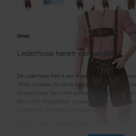
Omschrijving
Lederhose heren van rundleer
De Lederhose Ralf is een traditionele lederhose vo
100% rundleer. Dit korte model valt net boven de k
donkerbruine kleur met subtiele stiksels. Je draagt
tijdens het Oktoberfest, carnaval of een themafee
traditionele uitstraling belangrijk is.
Wat is een lederhose