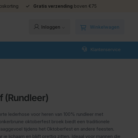
pskorting
Gratis verzending
boven €75
Winkelwagen
Inloggen
Klantenservice
f (Rundleer)
orte lederhose voor heren van 100% rundleer met
onkerbruine oktoberfest broek biedt een traditionele
draaggevoel tijdens het Oktoberfest en andere feesten.
 je lichaam en blijft prettig zitten. Ideaal voor mannen die