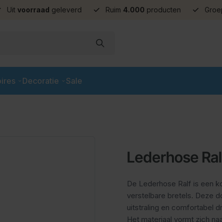
Uit
voorraad
geleverd
Ruim
4.000
producten
Groe
ires
Decoratie
Sale
Lederhose Ral
De Lederhose Ralf is een k
verstelbare bretels. Deze d
uitstraling en comfortabel 
Het materiaal vormt zich naar