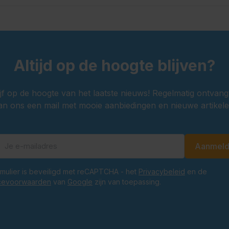
Altijd op de hoogte blijven?
ijf op de hoogte van het laatste nieuws! Regelmatig ontvang
an ons een mail met mooie aanbiedingen en nieuwe artikele
Aanmel
E-mailadres
ormulier is beveiligd met reCAPTCHA - het
Privacybeleid
en de
cevoorwaarden
van
Google
zijn van toepassing.