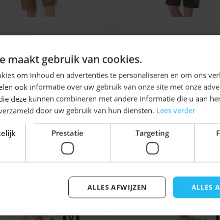
aakt het een betrouwbare
ndere feesten
hose Anton (Rundleer)
Lederhose Otto (Run
Ontvang
5%
e maakt gebruik van cookies.
€ 79,99
€ 79,99
KORTING!
kies om inhoud en advertenties te personaliseren en om ons ver
een lokaal evenement
len ook informatie over uw gebruik van onze site met onze adver
 en afwerking maken
Schrijf je nu
in voor de nieuwsbrief en ontvang toegang
 die deze kunnen combineren met andere informatie die u aan hen
tot exclusieve kortingen!
n verzameld door uw gebruik van hun diensten.
Lees verder
utfit hebt.
Tiroler hoed
als je direct
Voor- en achternaam
elijk
Prestatie
Targeting
F
onele Oktoberfest outfit
jk iets voor u zijn!
ALLES AFWIJZEN
ALLES 
elijk met de tabtoets. U kunt de carrousel overslaan of di
Inschrijven
lederhosen en weten we