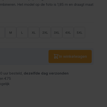
ombineren. Het model op de foto is 1,85 m en draagt maat
S
M
L
XL
2XL
3XL
4XL
5XL
Aantal
In winkelwagen
0 uur besteld,
dezelfde dag verzonden
en €75
gelijk