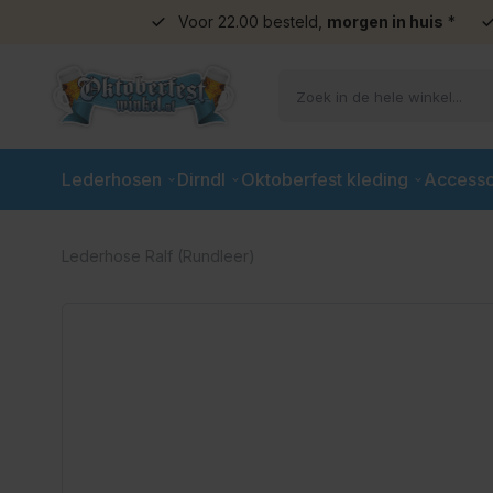
Voor 22.00 besteld,
morgen in huis
*
Ga naar de inhoud
Lederhosen
Dirndl
Oktoberfest kleding
Accesso
Lederhose Ralf (Rundleer)