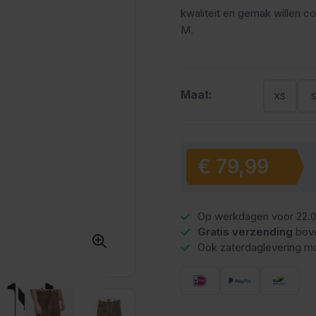
kwaliteit en gemak willen c
M.
Maat:
XS
€ 79,99
Vanaf:
Op werkdagen voor 22.0
Gratis verzending
bov
Ook zaterdaglevering mo