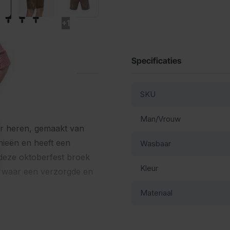
+1
Specificaties
SKU
Man/Vrouw
or heren, gemaakt van
nieën en heeft een
Wasbaar
 deze oktoberfest broek
Kleur
st waar een verzorgde en
Materiaal