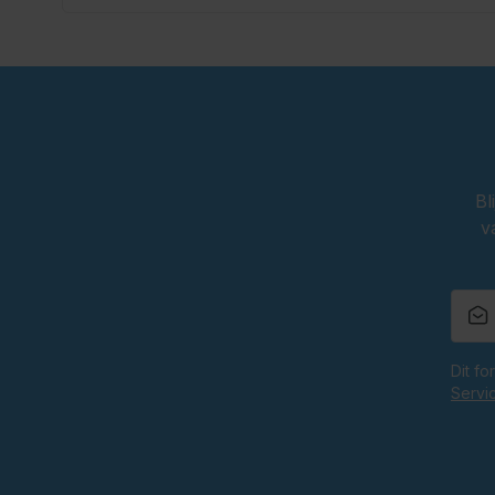
Bl
v
Dit f
Servi