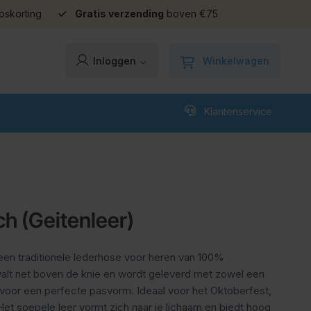
pskorting
Gratis verzending
boven €75
Winkelwagen
Inloggen
Klantenservice
h (Geitenleer)
een traditionele lederhose voor heren van 100%
 valt net boven de knie en wordt geleverd met zowel een
s voor een perfecte pasvorm. Ideaal voor het Oktoberfest,
et soepele leer vormt zich naar je lichaam en biedt hoog