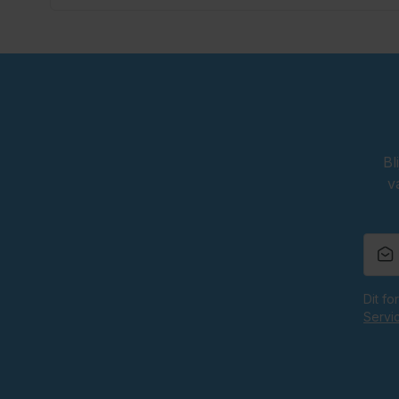
Bl
v
Dit f
Servi