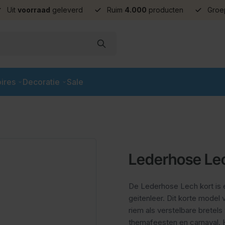
Uit
voorraad
geleverd
Ruim
4.000
producten
Groe
ires
Decoratie
Sale
Lederhose Lec
De Lederhose Lech kort is 
geitenleer. Dit korte model
riem als verstelbare bretel
themafeesten en carnaval. H