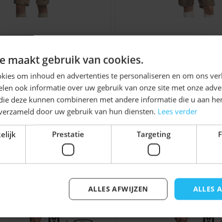
Tiroler hoed
als je direct
onele Oktoberfest outfit
ederhose Garmisch
Lederhose Zillertal (R
orraad
Ontvang
5%
(Geitenleer)
e maakt gebruik van cookies.
€ 129,99
€ 119,99
KORTING!
kies om inhoud en advertenties te personaliseren en om ons ver
len ook informatie over uw gebruik van onze site met onze adver
ie van Nederland, voor elk
Schrijf je nu
in voor de nieuwsbrief en ontvang toegang
 die deze kunnen combineren met andere informatie die u aan hen
tot exclusieve kortingen!
 bieden altijd een
n verzameld door uw gebruik van hun diensten.
Lees verder
aar een goede lederhose
Voor- en achternaam
elijk
Prestatie
Targeting
F
n, morgen in huis.
sen
jk iets voor u zijn!
ALLES AFWIJZEN
ALLES 
elijk met de tabtoets. U kunt de carrousel overslaan of di
Inschrijven
ste maat te kiezen. Het