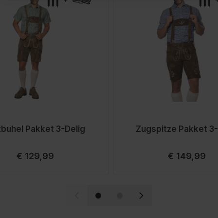
 pasvorm na verloop van
jd agressieve
drogen en bewaar deze
?
iem als verstelbare
zbuhel Pakket 3-Delig
Zugspitze Pakket 3-
 tijdens het dragen.
Vanaf
Vanaf
€ 129,99
€ 149,99