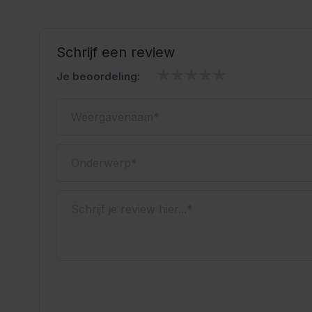
Soepel en licht materiaal
Voorzien van praktische broekzakken
Geschikt voor het Oktoberfest en themafeesten
Schrijf een review
Oktoberfestwinkel.nl jouw specialist in lederhosen.
Je beoordeling:
Snel geleverd.
Scherp geprijsd.
Weergavenaam
Onderwerp
Schrijf je review hier...