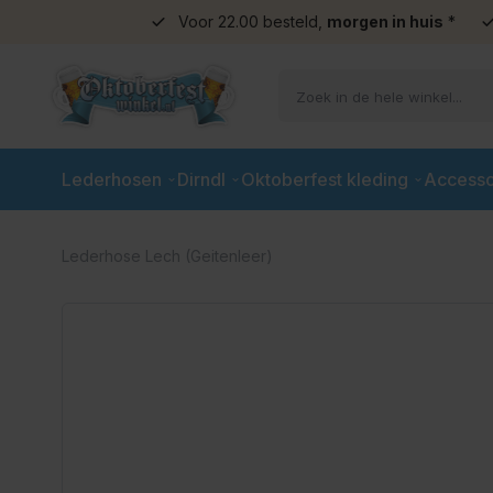
Voor 22.00 besteld,
morgen in huis
*
Ga naar de inhoud
Lederhosen
Dirndl
Oktoberfest kleding
Accesso
Lederhose Lech (Geitenleer)