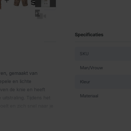
+1
Specificaties
SKU
Man/Vrouw
ren, gemaakt van
pele en lichte
Kleur
ven de knie en heeft
Materiaal
uitstraling. Tijdens het
oelt en zich snel naar je
se