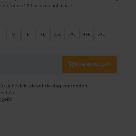
de foto is 1,90 m en draagt maat L.
S
M
L
XL
2XL
3XL
4XL
5XL
Aantal
In winkelwagen
0 uur besteld,
dezelfde dag verzonden
en €75
gelijk