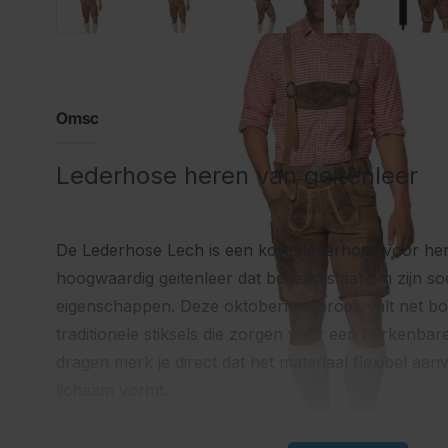
Omschrijving
Lederhose heren van geitenleer
De Lederhose Lech is een korte lederhose voor he
hoogwaardig geitenleer dat bekend staat om zijn soe
eigenschappen. Deze oktoberfest broek valt net bo
traditionele stiksels die zorgen voor een herkenbare 
dragen merk je direct dat het materiaal flexibel aanv
lichaam vormt.
Waarom kiezen voor deze lederho