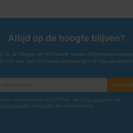
Altijd op de hoogte blijven?
ijf op de hoogte van het laatste nieuws! Regelmatig ontvang
an ons een mail met mooie aanbiedingen en nieuwe artikele
Aanmel
E-mailadres
ormulier is beveiligd met reCAPTCHA - het
Privacybeleid
en de
cevoorwaarden
van
Google
zijn van toepassing.