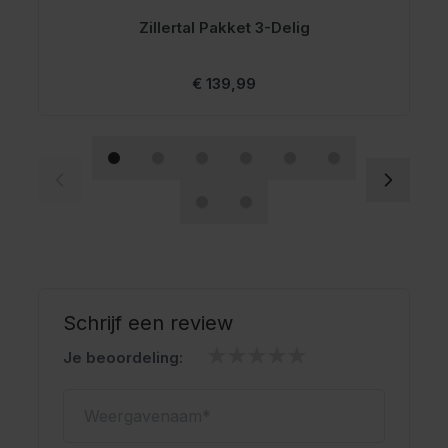
Geschikt voor het Oktoberfest en themafeesten
Zillertal Pakket 3-Delig
Oktoberfestwinkel.nl jouw specialist in lederhosen.
Snel geleverd.
Vanaf
€ 139,99
Scherp geprijsd.
Schrijf een review
Je beoordeling:
Weergavenaam