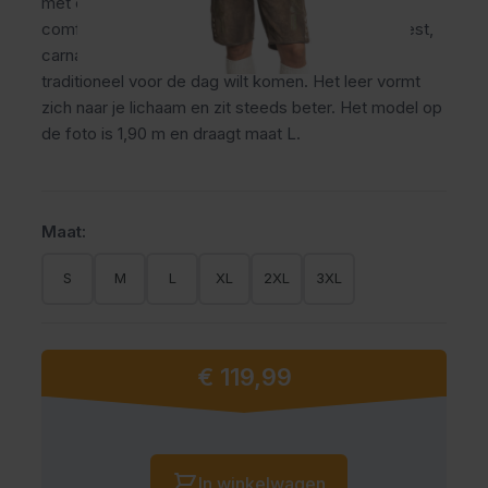
met een bijpassende riem voor een stevige en
comfortabele pasvorm. Ideaal voor het Oktoberfest,
carnaval en themafeesten waarbij je verzorgd en
traditioneel voor de dag wilt komen. Het leer vormt
zich naar je lichaam en zit steeds beter. Het model op
de foto is 1,90 m en draagt maat L.
Maat:
S
M
L
XL
2XL
3XL
€ 119,99
Vanaf:
Aantal
In winkelwagen