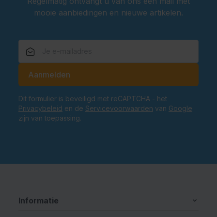
Regelmatig ontvangt u van ons een mail met
mooie aanbiedingen en nieuwe artikelen.
E-mailadres
Aanmelden
Dit formulier is beveiligd met reCAPTCHA - het
Privacybeleid
en de
Servicevoorwaarden
van
Google
zijn van toepassing.
Informatie