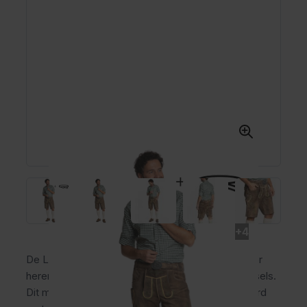
+4
De Lederhose Zillertal is een korte lederhose voor
heren van 100% rundleer in bruin met groene stiksels.
Dit model valt net boven de knie en wordt geleverd