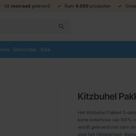
Uit
voorraad
geleverd
Ruim
4.000
producten
Groe
ires
Decoratie
Sale
Kitzbuhel Pak
Het Kitzbuhel Pakket 3-deli
korte lederhose van 100% r
wordt geleverd met riem en 
voor het Oktoberfest, thema