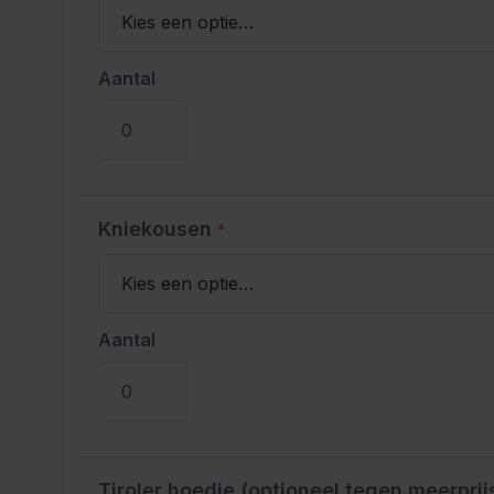
Aantal
Kniekousen
*
Aantal
Tiroler hoedje (optioneel tegen meerprij