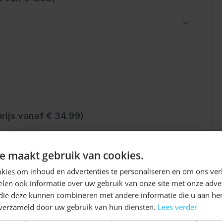
rijs vanaf € 34.99)
Ontvang
5%
e maakt gebruik van cookies.
KORTING!
kies om inhoud en advertenties te personaliseren en om ons ver
len ook informatie over uw gebruik van onze site met onze adver
Schrijf je nu
in voor de nieuwsbrief en ontvang toegang
 die deze kunnen combineren met andere informatie die u aan hen
tot exclusieve kortingen!
n verzameld door uw gebruik van hun diensten.
Lees verder
Voor- en achternaam