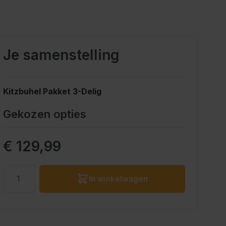
Je samenstelling
Kitzbuhel Pakket 3-Delig
Gekozen opties
Prijs eindproduct
€ 129,99
Aantal
In winkelwagen