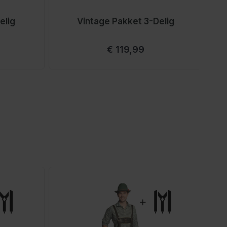
elig
Vintage Pakket 3-Delig
Vanaf
€ 119,99
rect naar de carrouselnavigatie gaan met de overslaan link