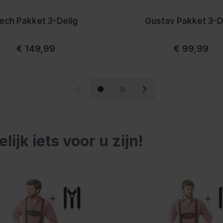
orraad
ech Pakket 3-Delig
Gustav Pakket 3-D
Vanaf
Vanaf
€ 149,99
€ 99,99
ie van Nederland, geschikt
nleer, wij bieden
en we precies waar een
teld op werkdagen,
sen
jk iets voor u zijn!
elijk met de tabtoets. U kunt de carrousel overslaan of di
l vormt zich naar je
beter wordt.