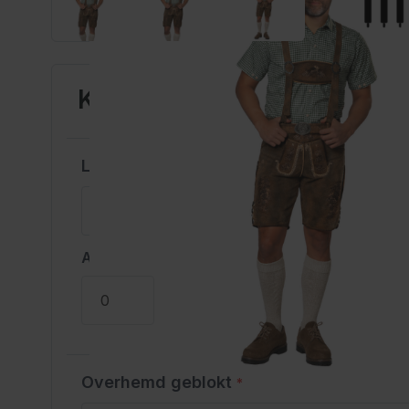
Kitzbuhel Pakket 3-Delig 
Lederhose met Riem en Bretels
*
Aantal
Overhemd geblokt
*