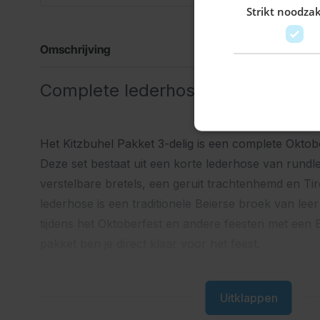
Strikt noodzak
Omschrijving
Complete lederhose outfit voor he
Het Kitzbuhel Pakket 3-delig is een complete Oktobe
Deze set bestaat uit een korte lederhose van rundl
verstelbare bretels, een geruit trachtenhemd en Ti
lederhose is een traditionele Beierse broek van lee
tijdens het Oktoberfest en andere feesten met een B
pakket ben je direct klaar voor het feest.
Waarom kiezen voor dit lederhose
Uitklappen