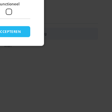
unctioneel
ACCEPTEREN
Kitzbuhel Pakket 3-Delig
Man