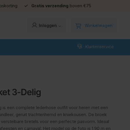
pskorting
Gratis verzending
boven €75
Winkelwagen
Inloggen
Klantenservice
ket 3-Delig
g is een complete lederhose outfit voor heren met een
undleer, geruit trachtenhemd en kniekousen. De broek
verstelbare bretels voor een perfecte pasvorm. Ideaal
feesten en carnaval. Het model op de foto is 1,90 m en