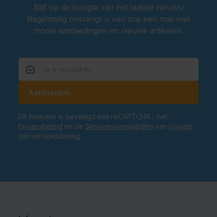
Blijf op de hoogte van het laatste nieuws!
Regelmatig ontvangt u van ons een mail met
mooie aanbiedingen en nieuwe artikelen.
E-mailadres
Aanmelden
Dit formulier is beveiligd met reCAPTCHA - het
Privacybeleid
en de
Servicevoorwaarden
van
Google
zijn van toepassing.