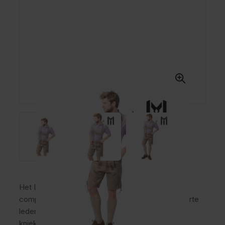
Het Lederhosen Vintage Pakket 3-delig is een
complete lederhose outfit voor heren met een korte
lederhose van stevig leer, geruit trachtenhemd en
kniekousen. Ideaal voor het Oktoberfest,