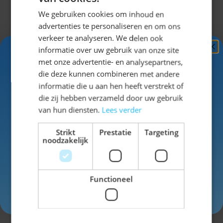
Omschrijving
We gebruiken cookies om inhoud en
advertenties te personaliseren en om ons
Complete lederhose outfit voor
verkeer te analyseren. We delen ook
informatie over uw gebruik van onze site
heren
Ontvang
5%
met onze advertentie- en analysepartners,
KORTING!
die deze kunnen combineren met andere
informatie die u aan hen heeft verstrekt of
Het Lederhose Pakket Vintage 3-delig is een
Schrijf je nu
in voor de nieuwsbrief en ontvang toegang
die zij hebben verzameld door uw gebruik
complete Oktoberfest outfit voor heren. Deze set
tot exclusieve kortingen!
van hun diensten.
Lees verder
bestaat uit een korte lederhose van stevig leer, een
Voor- en achternaam
geruit trachtenhemd en Tiroler kniekousen. Een
Strikt
Prestatie
Targeting
noodzakelijk
lederhose is een traditionele Beierse broek van leer
die wordt gedragen tijdens het Oktoberfest en andere
feesten met een Beiers thema. Met dit pakket ben je
Functioneel
direct volledig gekleed.
Uitklappen
Inschrijven
Waarom kiezen voor dit
lederhose pakket