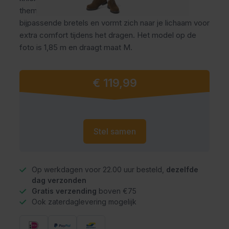
themafeesten en carnaval. De lederhose heeft
bijpassende bretels en vormt zich naar je lichaam voor
extra comfort tijdens het dragen. Het model op de
foto is 1,85 m en draagt maat M.
Vanaf
€ 119,99
Stel samen
Op werkdagen voor 22.00 uur besteld,
dezelfde
dag verzonden
Gratis verzending
boven €75
Ook zaterdaglevering mogelijk