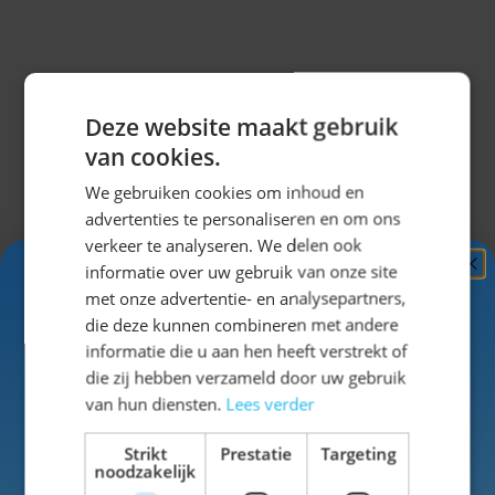
met een
lederhose
, een
Tiroler hoed
en
kniekousen
voor de ultieme Oktoberfest outfit.
Zo ben jij klaar om indruk te maken in echte
Beierse stijl!
Misschien vind je dit ook leuk?
Deze website maakt gebruik
van cookies.
Navigeren door de elementen van de carrousel is mogel
Druk om carrousel over te slaan
Druk op om naar carrouselnavigatie te gaan
We gebruiken cookies om inhoud en
advertenties te personaliseren en om ons
verkeer te analyseren. We delen ook
informatie over uw gebruik van onze site
Ontvang
5%
met onze advertentie- en analysepartners,
KORTING!
die deze kunnen combineren met andere
informatie die u aan hen heeft verstrekt of
Schrijf je nu
in voor de nieuwsbrief en ontvang toegang
die zij hebben verzameld door uw gebruik
tot exclusieve kortingen!
van hun diensten.
Lees verder
Voor- en achternaam
Strikt
Prestatie
Targeting
noodzakelijk