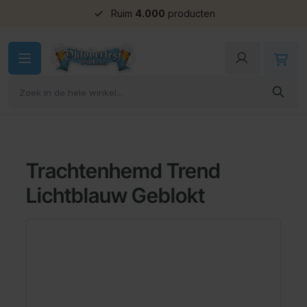
Ruim
Groepskorting
4.000
producten
Ga naar de inhoud
Trachtenhemd Trend
Lichtblauw Geblokt