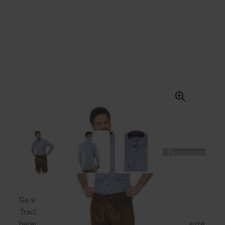
Ga stijlvol naar het Oktoberfest met het
Trachtenhemd Trend lichtblauw! Dit moderne
herenoverhemd met Beierse ruit is de perfecte keuze