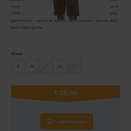
voor jouw Oktoberfest outfit. Het model op de foto is
1,90m en draagt maat L. Let op: deze blouse valt iets
getailleerd. Twijfel je tussen twee maten? Bestel dan
een maat groter.
Maat:
S
M
L
XL
2XL
€ 29,99
Vanaf:
Aantal
In winkelwagen