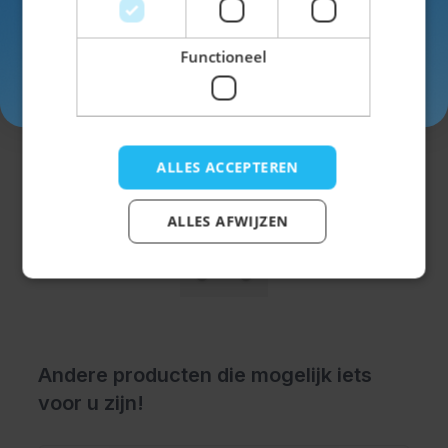
Functioneel
Inschrijven
Trachtenhemd Putzbrunn Rood Geblokt
€ 19,99
ALLES ACCEPTEREN
ALLES AFWIJZEN
Andere producten die mogelijk iets
voor u zijn!