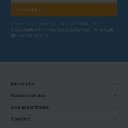
E-mailadres
Aanmelden
Dit formulier is beveiligd met reCAPTCHA - het
Privacybeleid
en de
Servicevoorwaarden
van
Google
zijn van toepassing.
Informatie
Klantenservice
Ons assortiment
Contact