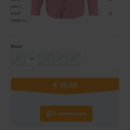
een echte blikvanger tijdens elk Oktoberfest of
bierfeest. Het model op de foto is 1,90m en draagt
maat XL.
Maat:
S
M
L
XL
2XL
€ 35,99
Vanaf:
Aantal
In winkelwagen