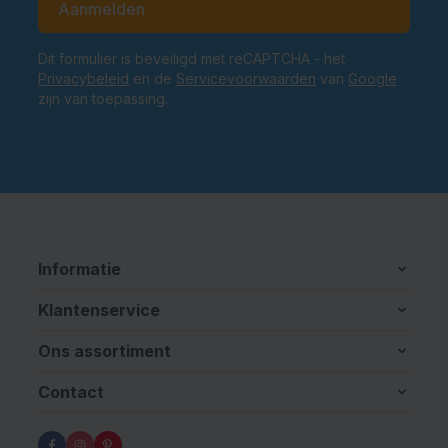
Aanmelden
Dit formulier is beveiligd met reCAPTCHA - het
Privacybeleid
en de
Servicevoorwaarden
van
Google
zijn van toepassing.
Informatie
Klantenservice
Ons assortiment
Contact