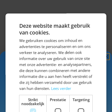
outfit. Zo straal je echte Beierse klasse uit tijdens
elk bierfeest of thema-evenement.
Misschien vind je dit ook leuk?
Deze website maakt gebruik
van cookies.
Navigeren door de elementen van de carrousel is mogel
Druk om carrousel over te slaan
Druk op om naar carrouselnavigatie te gaan
We gebruiken cookies om inhoud en
advertenties te personaliseren en om ons
verkeer te analyseren. We delen ook
informatie over uw gebruik van onze site
Ontvang
5%
met onze advertentie- en analysepartners,
KORTING!
die deze kunnen combineren met andere
informatie die u aan hen heeft verstrekt of
Schrijf je nu
in voor de nieuwsbrief en ontvang toegang
die zij hebben verzameld door uw gebruik
tot exclusieve kortingen!
van hun diensten.
Lees verder
Voor- en achternaam
Strikt
Prestatie
Targeting
noodzakelijk