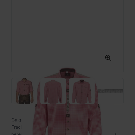
Ga goed gekleed naar het Oktoberfest met het
Trachtenhemd Jagdhutte rood! Dit stijlvolle
herenoverhemd met klassieke ruit en luxe details is