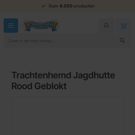
Groepskorting
Ga naar de inhoud
Trachtenhemd Jagdhutte
Rood Geblokt