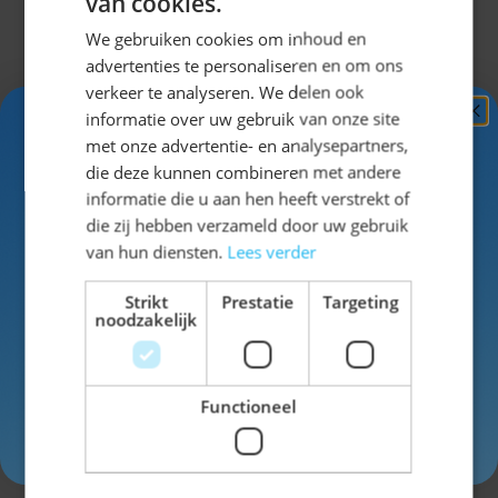
van cookies.
Omschrijving
We gebruiken cookies om inhoud en
advertenties te personaliseren en om ons
Complete lederhose outfit voor
verkeer te analyseren. We delen ook
informatie over uw gebruik van onze site
heren
Ontvang
5%
met onze advertentie- en analysepartners,
KORTING!
die deze kunnen combineren met andere
informatie die u aan hen heeft verstrekt of
Het Gaudi Groen Pakket 3-delig is een complete
Schrijf je nu
in voor de nieuwsbrief en ontvang toegang
die zij hebben verzameld door uw gebruik
Oktoberfest outfit voor heren. Deze set bestaat uit
tot exclusieve kortingen!
van hun diensten.
Lees verder
een korte lederhose van rundleer met groene details
Voor- en achternaam
en riem, een geruit trachtenhemd en Tiroler
Strikt
Prestatie
Targeting
noodzakelijk
kniekousen. Een lederhose is een traditionele Beierse
broek van leer die wordt gedragen tijdens het
Oktoberfest en andere feesten met een Beiers
Functioneel
thema. Met dit pakket ben je direct klaar voor het
Uitklappen
Inschrijven
feest.
Waarom kiezen voor dit