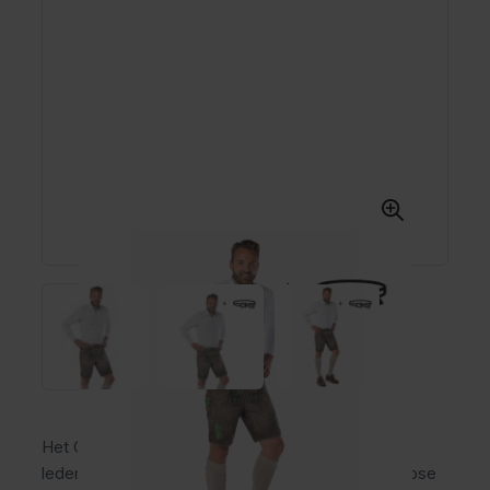
Het Gaudi Groen Pakket 3-delig is een complete
lederhose outfit voor heren met een korte lederhose