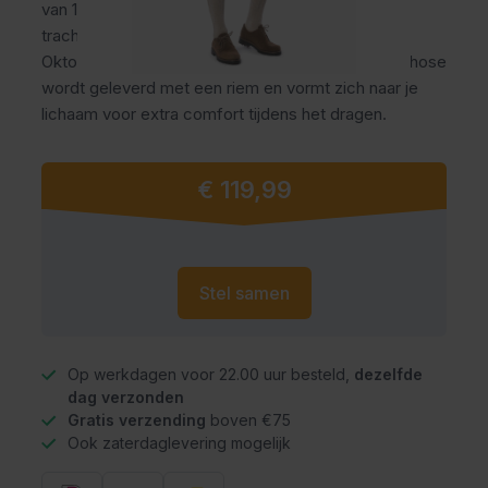
van 100% rundleer met groene details, geruit
trachtenhemd en kniekousen. Ideaal voor het
Oktoberfest, themafeesten en carnaval. De lederhose
wordt geleverd met een riem en vormt zich naar je
lichaam voor extra comfort tijdens het dragen.
Vanaf
€ 119,99
Stel samen
Op werkdagen voor 22.00 uur besteld,
dezelfde
dag verzonden
Gratis verzending
boven €75
Ook zaterdaglevering mogelijk