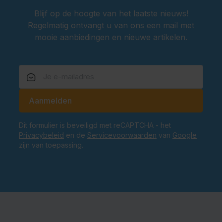
Blijf op de hoogte van het laatste nieuws!
Regelmatig ontvangt u van ons een mail met
mooie aanbiedingen en nieuwe artikelen.
E-mailadres
Aanmelden
Dit formulier is beveiligd met reCAPTCHA - het
Privacybeleid
en de
Servicevoorwaarden
van
Google
zijn van toepassing.