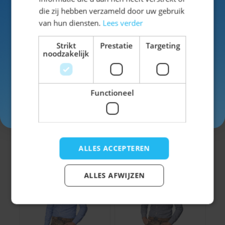
Schrijf je nu
in voor de nieuwsbrief en ontvang toegang
die zij hebben verzameld door uw gebruik
tot exclusieve kortingen!
van hun diensten.
Lees verder
Voor- en achternaam
Strikt
Prestatie
Targeting
noodzakelijk
Functioneel
Inschrijven
Trachtenhemd
Trachtenhemd
Leopold Blauw
Leopold Groen
Geblokt
Geblokt
€ 24,99
€ 24,99
ALLES ACCEPTEREN
ALLES AFWIJZEN