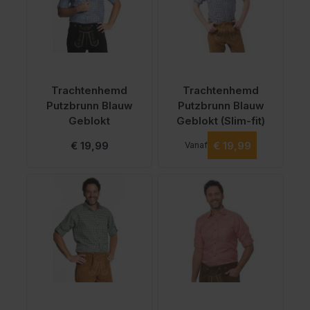
Trachtenhemd
Trachtenhemd
Putzbrunn Blauw
Putzbrunn Blauw
Geblokt
Geblokt (Slim-fit)
Vanaf
€ 19,99
€ 19,99
Vanaf