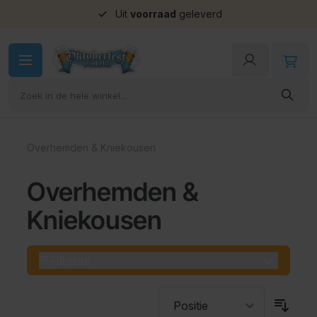
Uit
voorraad
geleverd
Ga naar de inhoud
Overhemden & Kniekousen
Overhemden &
Kniekousen
Filteren