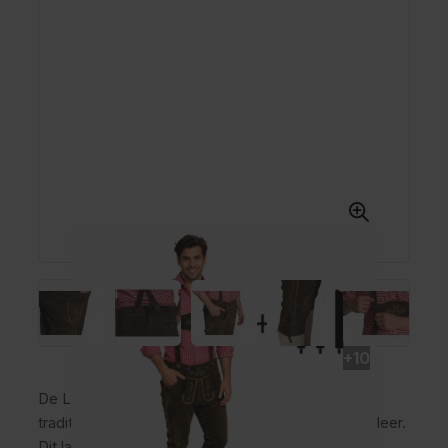
+10
De Lederhose Gerlos lang donkerbruin is een
traditionele lederhosen voor heren van 100% rundleer.
Dit lange model biedt extra dekking en wordt