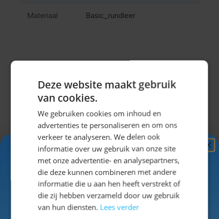
broek goed blijft zitten tijdens het lopen, staan en
Materiaal
Basic_rundleer
dansen.
Perfect voor het Oktoberfest en
meer
Deze website maakt gebruik
Misschien vind je dit ook leuk?
Deze lederhosen is ideaal voor het Oktoberfest in
van cookies.
München, maar ook voor andere themafeesten en
Navigeren door de elementen van de carrousel is mogel
Druk om carrousel over te slaan
Druk op om naar carrouselnavigatie te gaan
We gebruiken cookies om inhoud en
carnaval. De donkerbruine kleur zorgt voor een rustige
advertenties te personaliseren en om ons
en traditionele uitstraling die makkelijk te combineren
verkeer te analyseren. We delen ook
is. Dankzij de praktische zakken neem je eenvoudig je
informatie over uw gebruik van onze site
spullen mee tijdens het feest.
Ontvang
5%
met onze advertentie- en analysepartners,
Combineer met een
geruite blouse
,
kniekousen
en
KORTING!
die deze kunnen combineren met andere
Tiroler hoed
als je direct klaar wilt zijn voor het feest.
informatie die u aan hen heeft verstrekt of
Dit hoort bij de traditionele Oktoberfest outfit voor
Schrijf je nu
in voor de nieuwsbrief en ontvang toegang
die zij hebben verzameld door uw gebruik
tot exclusieve kortingen!
heren.
van hun diensten.
Lees verder