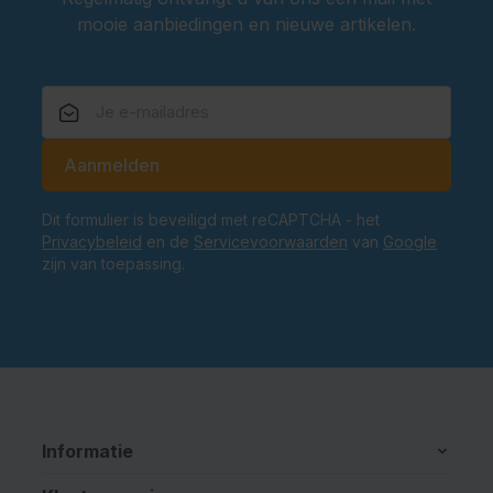
mooie aanbiedingen en nieuwe artikelen.
E-mailadres
Aanmelden
Dit formulier is beveiligd met reCAPTCHA - het
Privacybeleid
en de
Servicevoorwaarden
van
Google
zijn van toepassing.
Informatie