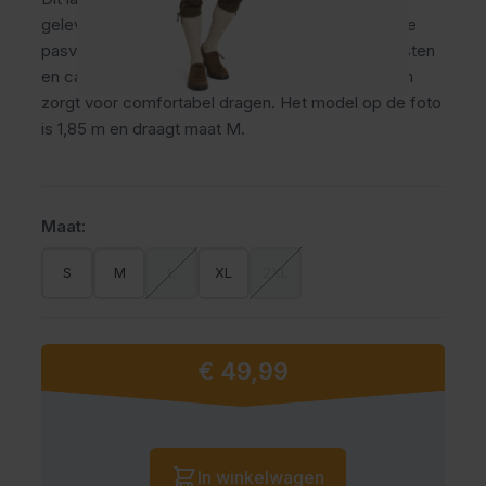
geleverd met verstelbare bretels voor een stevige
pasvorm. Ideaal voor het Oktoberfest, themafeesten
en carnaval. Het leer vormt zich naar je lichaam en
zorgt voor comfortabel dragen. Het model op de foto
is 1,85 m en draagt maat M.
Maat:
S
M
L
XL
2XL
€ 49,99
Vanaf:
Aantal
In winkelwagen