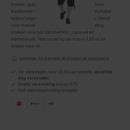
bretels, gulp en praktische broekzakken. Deze
traditionele Oktoberfest broek draagt comfortabel
tijdens lange feestdagen en themafeesten. Ideaal
voor mannen die een stijlvolle Tiroler uitstraling
zoeken voor het Oktoberfest, carnaval en
bierfestivals. Het model op de foto is 1,85 m en
draagt maat M.
Informeer mij wanneer dit product op voorraad is
Op werkdagen voor 22.00 uur besteld,
dezelfde
dag verzonden
Gratis verzending
boven €75
Ook zaterdaglevering mogelijk