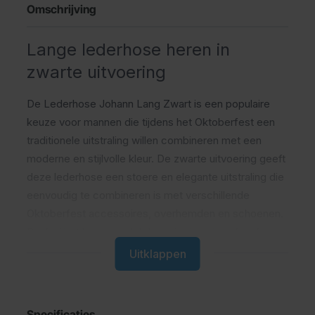
Omschrijving
Lange lederhose heren in
zwarte uitvoering
De Lederhose Johann Lang Zwart is een populaire
keuze voor mannen die tijdens het Oktoberfest een
traditionele uitstraling willen combineren met een
moderne en stijlvolle kleur. De zwarte uitvoering geeft
deze lederhose een stoere en elegante uitstraling die
eenvoudig te combineren is met verschillende
Oktoberfest accessoires, overhemden en schoenen.
Dankzij het lange model draag je deze broek ook
comfortabel tijdens koelere dagen en avonden.
Uitklappen
Wat is de Lederhose Johann
Lang Zwart?
Specificaties