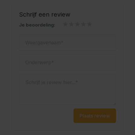
Ja, deze lederhose wordt geleverd met verstelbare
bretels met traditioneel borduursel. Hierdoor pas je de
Schrijf een review
broek eenvoudig aan voor extra comfort en een
Je beoordeling:
goede pasvorm. Dit zorgt ervoor dat de broek stevig
blijft zitten tijdens het feest.
Weergavenaam
Kenmerken
Onderwerp
Lange lederhose voor heren
Materiaal: polyester
Schrijf je review hier...
Kleur: zwart
Voorzien van verstelbare bretels
Met gulp en praktische zakken
Geschikt voor het Oktoberfest en themafeesten
Oktoberfestwinkel.nl jouw specialist in lederhosen.
Plaats review
Snel geleverd.
Scherp geprijsd.