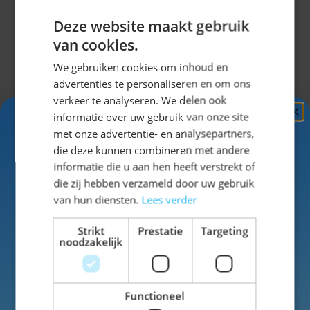
eenvoudig schoon te maken en snel weer klaar voor
Deze website maakt gebruik
gebruik.
van cookies.
Traditionele details voor een
We gebruiken cookies om inhoud en
complete Oktoberfest look
advertenties te personaliseren en om ons
verkeer te analyseren. We delen ook
De Lederhose Johann is afgewerkt met traditionele
informatie over uw gebruik van onze site
Ontvang
5%
borduursels op de verstelbare bretels, een praktische
met onze advertentie- en analysepartners,
KORTING!
die deze kunnen combineren met andere
gulp en handige zakken. Hierdoor krijgt de broek de
informatie die u aan hen heeft verstrekt of
uitstraling van een klassieke Tiroler broek voor heren.
Schrijf je nu
in voor de nieuwsbrief en ontvang toegang
die zij hebben verzameld door uw gebruik
De combinatie van traditionele details en modern
tot exclusieve kortingen!
van hun diensten.
Lees verder
draagcomfort maakt dit model geschikt voor zowel
Voor- en achternaam
het Oktoberfest als carnaval en andere themafeesten.
Strikt
Prestatie
Targeting
noodzakelijk
Lederhose Johann Lang Groen
Perfect voor het Oktoberfest en
themafeesten
€ 24,99
Functioneel
Of je nu een Oktoberfest bezoekt, carnaval viert of
Inschrijven