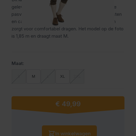
geleverd met verstelbare bretels voor een stevige
pasvorm. Ideaal voor het Oktoberfest, themafeesten
en carnaval. Het leer vormt zich naar je lichaam en
zorgt voor comfortabel dragen. Het model op de foto
is 1,85 m en draagt maat M.
Maat:
S
M
L
XL
2XL
€ 49,99
Vanaf:
Aantal
In winkelwagen