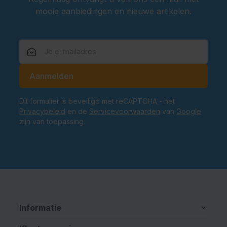
mooie aanbiedingen en nieuwe artikelen.
E-mailadres
Aanmelden
Dit formulier is beveiligd met reCAPTCHA - het
Privacybeleid
en de
Servicevoorwaarden
van
Google
zijn van toepassing.
Informatie