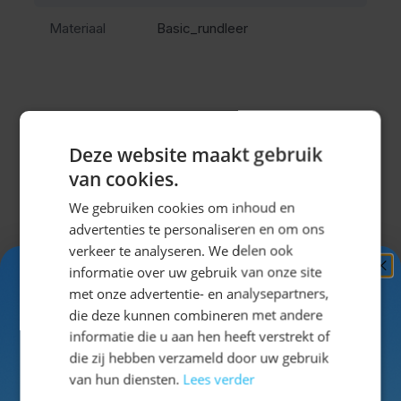
broek goed blijft zitten tijdens het lopen, staan en
Materiaal
Basic_rundleer
dansen.
Perfect voor het Oktoberfest en
meer
Deze website maakt gebruik
Misschien vind je dit ook leuk?
Deze lederhosen is ideaal voor het Oktoberfest in
van cookies.
München, maar ook voor andere themafeesten en
Navigeren door de elementen van de carrousel is mogel
Druk om carrousel over te slaan
Druk op om naar carrouselnavigatie te gaan
We gebruiken cookies om inhoud en
carnaval. De donkerbruine kleur zorgt voor een rustige
advertenties te personaliseren en om ons
en traditionele uitstraling die makkelijk te combineren
verkeer te analyseren. We delen ook
is. Dankzij de praktische zakken neem je eenvoudig je
informatie over uw gebruik van onze site
spullen mee tijdens het feest.
Ontvang
5%
met onze advertentie- en analysepartners,
Combineer met een
geruite blouse
,
kniekousen
en
KORTING!
die deze kunnen combineren met andere
Tiroler hoed
als je direct klaar wilt zijn voor het feest.
informatie die u aan hen heeft verstrekt of
Dit hoort bij de traditionele Oktoberfest outfit voor
Schrijf je nu
in voor de nieuwsbrief en ontvang toegang
die zij hebben verzameld door uw gebruik
tot exclusieve kortingen!
heren.
van hun diensten.
Lees verder