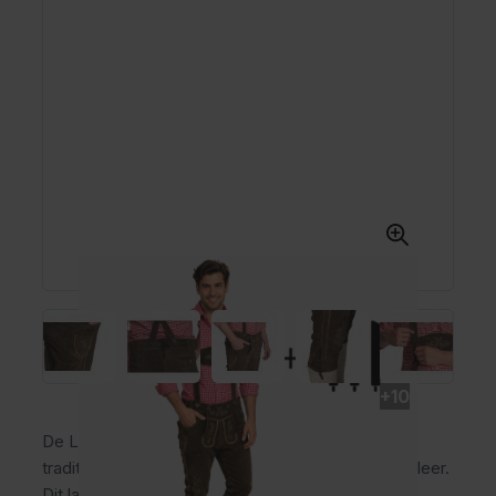
+10
De Lederhose Gerlos lang donkerbruin is een
traditionele lederhosen voor heren van 100% rundleer.
Dit lange model biedt extra dekking en wordt