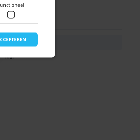
unctioneel
ACCEPTEREN
Ralf Pakket 3-Delig
Man