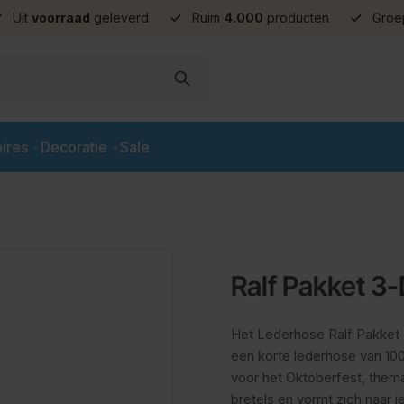
Uit
voorraad
geleverd
Ruim
4.000
producten
Groe
ires
Decoratie
Sale
Ralf Pakket 3-
Het Lederhose Ralf Pakket 
een korte lederhose van 100
voor het Oktoberfest, them
bretels en vormt zich naar j