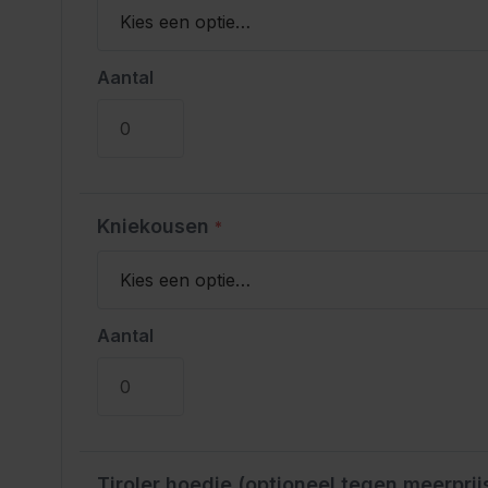
Aantal
Kniekousen
*
Aantal
Tiroler hoedje (optioneel tegen meerprij