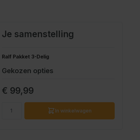
Je samenstelling
Ralf Pakket 3-Delig
Gekozen opties
Prijs eindproduct
€ 99,99
Aantal
In winkelwagen