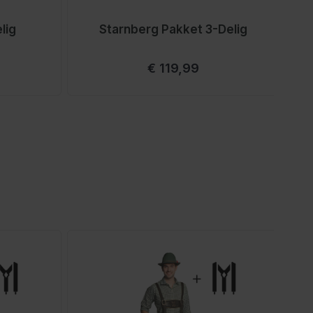
lig
Starnberg Pakket 3-Delig
Vanaf
€ 119,99
rect naar de carrouselnavigatie gaan met de overslaan link