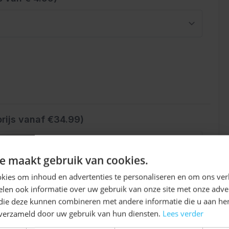
rijs vanaf €34.99)
Ontvang
5%
e maakt gebruik van cookies.
KORTING!
kies om inhoud en advertenties te personaliseren en om ons ver
len ook informatie over uw gebruik van onze site met onze adver
Schrijf je nu
in voor de nieuwsbrief en ontvang toegang
 die deze kunnen combineren met andere informatie die u aan hen
tot exclusieve kortingen!
n verzameld door uw gebruik van hun diensten.
Lees verder
Voor- en achternaam