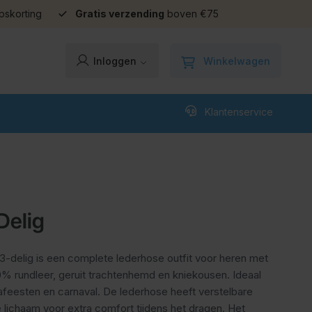
pskorting
Gratis verzending
boven €75
Winkelwagen
Inloggen
Klantenservice
Delig
3-delig is een complete lederhose outfit voor heren met
% rundleer, geruit trachtenhemd en kniekousen. Ideaal
afeesten en carnaval. De lederhose heeft verstelbare
e lichaam voor extra comfort tijdens het dragen. Het