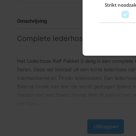
Strikt noodzak
Omschrijving
Complete lederhose outfit voor he
Het Lederhose Ralf Pakket 3-delig is een complete 
heren. Deze set bestaat uit een korte lederhose van
trachtenhemd en Tiroler kniekousen. Een lederhose 
Beierse broek van leer die wordt gedragen tijdens 
feesten met een Beiers thema. Met dit pakket ben je
het feest.
Waarom kiezen voor dit lederhose
Uitklappen