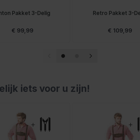
orraad
nton Pakket 3-Delig
Retro Pakket 3-De
ie van Nederland, geschikt
Vanaf
Vanaf
€ 99,99
€ 109,99
nleer, wij bieden
en we precies waar een
teld op werkdagen,
sen
jk iets voor u zijn!
elijk met de tabtoets. U kunt de carrousel overslaan of di
mt zich naar je lichaam,
dt.