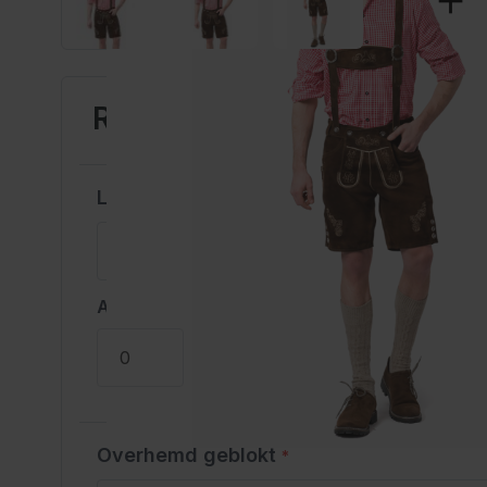
Ralf Pakket 3-Delig aanpa
Lederhose met Bretels
*
Aantal
Overhemd geblokt
*