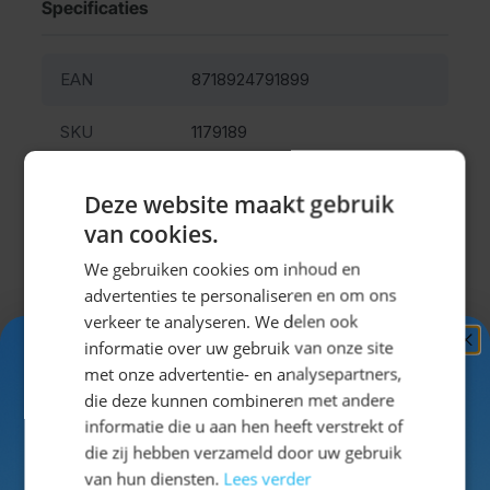
naar het Oktoberfest of andere themafeesten.
Specificaties
Combineer het Jagershoedje Tirol lichtgroen met een
lederhose
, een
dirndl
of een vrolijke
Oktoberfest
EAN
8718924791899
blouse
en maak je outfit compleet. Met dit unisex
Tiroler hoedje straal je vrolijkheid en stijl uit op elk
SKU
1179189
bierfeest, prost!
Man/Vrouw
Unisex
Deze website maakt gebruik
van cookies.
Wasbaar
nee
We gebruiken cookies om inhoud en
Kleur
groen
advertenties te personaliseren en om ons
verkeer te analyseren. We delen ook
Materiaal
Polyester
informatie over uw gebruik van onze site
Ontvang
5%
met onze advertentie- en analysepartners,
Uitklappen
KORTING!
die deze kunnen combineren met andere
informatie die u aan hen heeft verstrekt of
Schrijf je nu
in voor de nieuwsbrief en ontvang toegang
die zij hebben verzameld door uw gebruik
tot exclusieve kortingen!
van hun diensten.
Lees verder