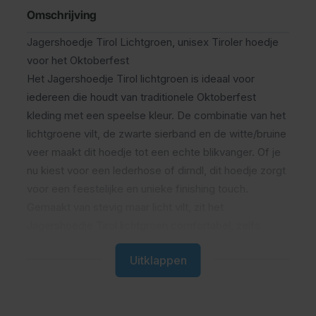
Omschrijving
Jagershoedje Tirol Lichtgroen, unisex Tiroler hoedje
voor het Oktoberfest
Het Jagershoedje Tirol lichtgroen is ideaal voor
iedereen die houdt van traditionele Oktoberfest
kleding met een speelse kleur. De combinatie van het
lichtgroene vilt, de zwarte sierband en de witte/bruine
veer maakt dit hoedje tot een echte blikvanger. Of je
nu kiest voor een lederhose of dirndl, dit hoedje zorgt
voor een feestelijke en unieke finishing touch.
Gemaakt van stevig maar licht vilt, zit het
Jagershoedje Tirol lichtgroen comfortabel, zelfs
tijdens lange feestavonden. Dankzij de vaste vorm
Uitklappen
blijft het goed zitten, of je nu danst, zingt of proost
met een grote pul bier. De kwaliteit en afwerking
zorgen ervoor dat je dit hoedje jaar na jaar kunt dragen