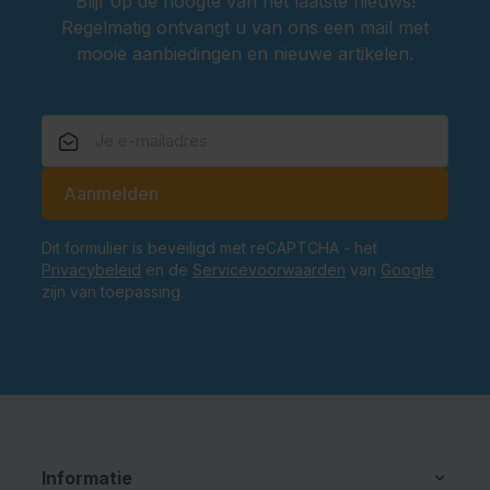
Blijf op de hoogte van het laatste nieuws!
Regelmatig ontvangt u van ons een mail met
mooie aanbiedingen en nieuwe artikelen.
E-mailadres
Aanmelden
Dit formulier is beveiligd met reCAPTCHA - het
Privacybeleid
en de
Servicevoorwaarden
van
Google
zijn van toepassing.
Informatie