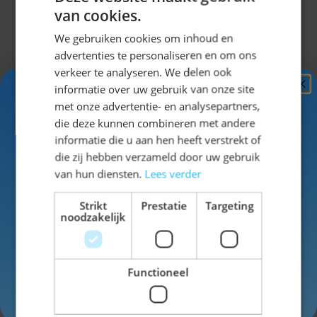
van cookies.
We gebruiken cookies om inhoud en
advertenties te personaliseren en om ons
verkeer te analyseren. We delen ook
informatie over uw gebruik van onze site
Ontvang
5%
met onze advertentie- en analysepartners,
KORTING!
die deze kunnen combineren met andere
informatie die u aan hen heeft verstrekt of
Schrijf je nu
in voor de nieuwsbrief en ontvang toegang
die zij hebben verzameld door uw gebruik
tot exclusieve kortingen!
van hun diensten.
Lees verder
Jagershoedje Tirol Roze
Voor- en achternaam
Strikt
Prestatie
Targeting
noodzakelijk
Niet op voorraad
Functioneel
Inschrijven