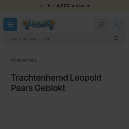
Groepskorting
Ga naar de inhoud
Overhemden
Trachtenhemd Leopold
Paars Geblokt