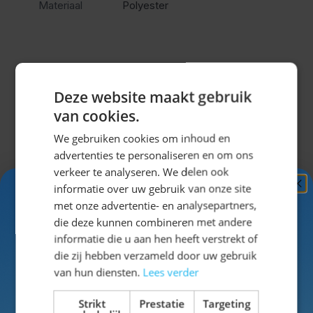
Materiaal
Polyester
look en ben jij helemaal klaar om in stijl te
genieten van het Oktoberfest of ieder ander
bierfeest.
Deze website maakt gebruik
Misschien vind je dit ook leuk?
van cookies.
We gebruiken cookies om inhoud en
Navigeren door de elementen van de carrousel is mogel
Druk om carrousel over te slaan
Druk op om naar carrouselnavigatie te gaan
advertenties te personaliseren en om ons
verkeer te analyseren. We delen ook
informatie over uw gebruik van onze site
Ontvang
5%
met onze advertentie- en analysepartners,
KORTING!
die deze kunnen combineren met andere
informatie die u aan hen heeft verstrekt of
Schrijf je nu
in voor de nieuwsbrief en ontvang toegang
die zij hebben verzameld door uw gebruik
tot exclusieve kortingen!
van hun diensten.
Lees verder
Voor- en achternaam
Strikt
Prestatie
Targeting