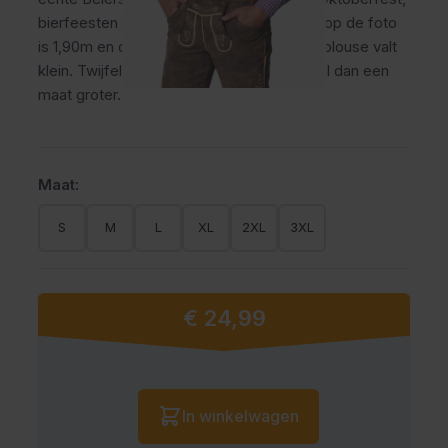
bierfeesten en themafeesten. Het model op de foto
is 1,90m en draagt maat XL. Let op: deze blouse valt
klein. Twijfel je tussen twee maten? Bestel dan een
maat groter.
Maat:
S
M
L
XL
2XL
3XL
€ 24,99
Vanaf:
Aantal
In winkelwagen