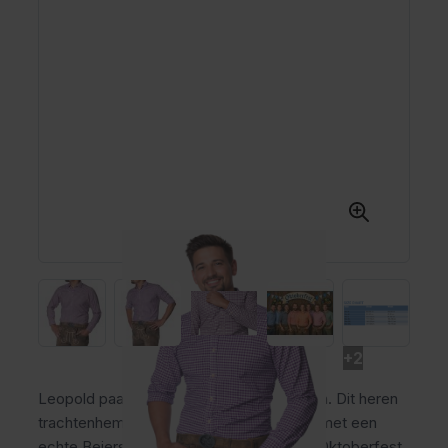
+2
Leopold paars geblokt met lange mouwen. Dit heren
trachtenhemd combineert draagcomfort met een
echte Beierse uitstraling. Ideaal voor het Oktoberfest,