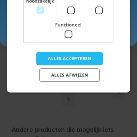
noodzakelijk
Functioneel
Inschrijven
Trachtenhemd Leopold Rood Geblokt
ALLES ACCEPTEREN
€ 24,99
ALLES AFWIJZEN
Andere producten die mogelijk iets