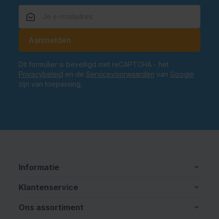
E-mailadres
Aanmelden
Dit formulier is beveiligd met reCAPTCHA - het
Privacybeleid
en de
Servicevoorwaarden
van
Google
zijn van toepassing.
Informatie
Klantenservice
Ons assortiment