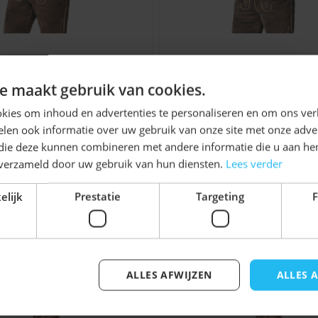
enhemd Leopold Groen
Trachtenhemd Leop
Ontvang
5%
e maakt gebruik van cookies.
blokt Korte Mouw
Oranje Geblokt Korte
KORTING!
€ 22,99
€ 22,99
kies om inhoud en advertenties te personaliseren en om ons ver
len ook informatie over uw gebruik van onze site met onze adver
Schrijf je nu
in voor de nieuwsbrief en ontvang toegang
 die deze kunnen combineren met andere informatie die u aan hen
tot exclusieve kortingen!
n verzameld door uw gebruik van hun diensten.
Lees verder
Voor- en achternaam
elijk
Prestatie
Targeting
F
jk iets voor u zijn!
ALLES AFWIJZEN
ALLES 
Inschrijven
elijk met de tabtoets. U kunt de carrousel overslaan of di