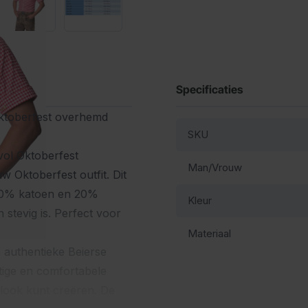
Specificaties
Oktoberfest overhemd
SKU
vol Oktoberfest
Man/Vrouw
 Oktoberfest outfit. Dit
80% katoen en 20%
Kleur
stevig is. Perfect voor
Materiaal
n authentieke Beierse
tige en comfortabele
 look kunt creëren. De