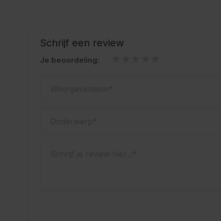
Schrijf een review
Je beoordeling:
Weergavenaam
Onderwerp
Schrijf je review hier...