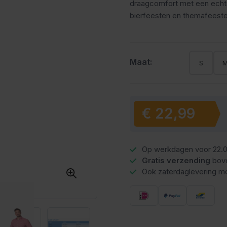
draagcomfort met een echte 
bierfeesten en themafeeste
Maat:
S
€ 22,99
Vanaf:
Op werkdagen voor 22.0
Gratis verzending
bov
Ook zaterdaglevering mo