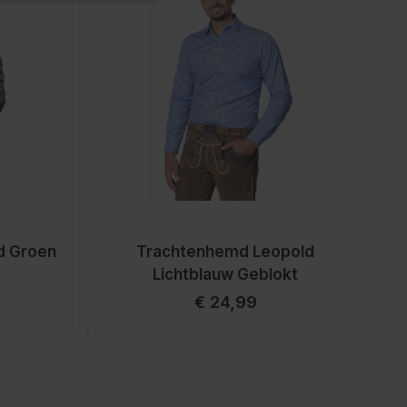
d Groen
Trachtenhemd Leopold
T
Lichtblauw Geblokt
€ 24,99