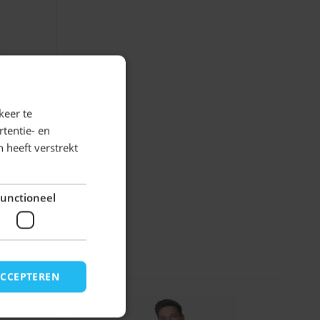
old
 Mouw
keer te
tentie- en
 heeft verstrekt
unctioneel
ACCEPTEREN
rect naar de carrouselnavigatie gaan met de overslaan link