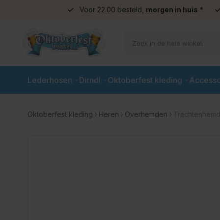
Voor 22.00 besteld,
morgen in huis
*
Ga naar de inhoud
Lederhosen
Dirndl
Oktoberfest kleding
Accesso
Oktoberfest kleding
Heren
Overhemden
Trachtenhemd