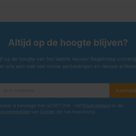
Altijd op de hoogte blijven?
ijf op de hoogte van het laatste nieuws! Regelmatig ontvang
an ons een mail met mooie aanbiedingen en nieuwe artikele
Aanmel
E-mailadres
ormulier is beveiligd met reCAPTCHA - het
Privacybeleid
en de
cevoorwaarden
van
Google
zijn van toepassing.