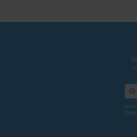
Bl
v
Dit f
Servi