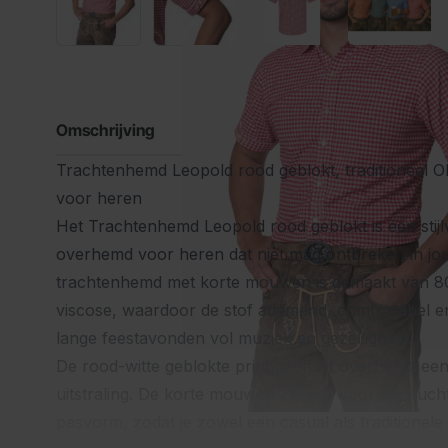
Omschrijving
Trachtenhemd Leopold rood geblokt, traditioneel 
voor heren
Het Trachtenhemd Leopold rood geblokt is een stijl
overhemd voor heren dat niet mag ontbreken in jouw
trachtenhemd met korte mouwen is gemaakt van 
viscose, waardoor de stof ademend, comfortabel en 
lange feestavonden vol muziek en gezelligheid.
De rood-witte geblokte print geeft dit overhemd ee
uitstraling. De korte mouwen zorgen voor een luch
pasvorm, zodat je zowel een casual als traditionele