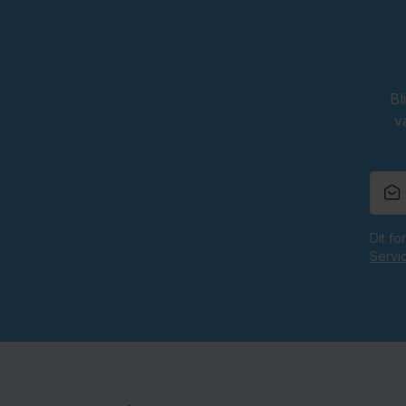
Bl
v
Dit f
Servi