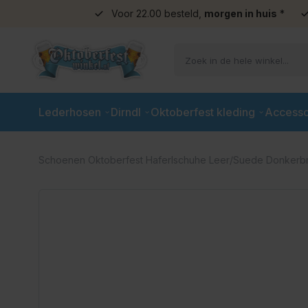
Voor 22.00 besteld,
morgen in huis
*
Ga naar de inhoud
Lederhosen
Dirndl
Oktoberfest kleding
Accesso
Schoenen Oktoberfest Haferlschuhe Leer/Suede Donkerbr