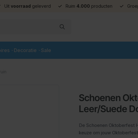
Uit
voorraad
geleverd
Ruim
4.000
producten
Groe
ires
Decoratie
Sale
uin
Schoenen Okt
Leer/Suede D
De Schoenen Oktoberfest Ha
keuze om jouw Oktoberfest 