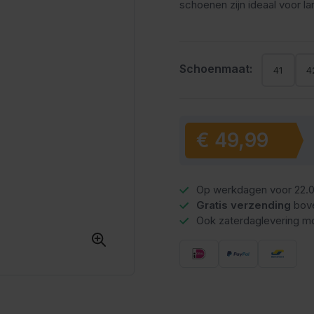
schoenen zijn ideaal voor l
Schoenmaat:
41
4
€ 49,99
Vanaf:
Op werkdagen voor 22.0
Gratis verzending
bov
Ook zaterdaglevering mo