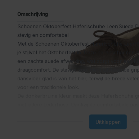
Omschrijving
Schoenen Oktoberfest Haferlschuhe Leer/Suede Don
stevig en comfortabel
Met de Schoenen Oktoberfest Haferlschuhe Leer/
je stijlvol het Oktoberfest in. Deze herenschoenen 
een zachte suede afwerking, wat zorgt voor een lux
draagcomfort. De stevige zool biedt uitstekende gri
dansvloer glad is van het bier, terwijl de brede vete
voor een traditionele look.
De donkerbruine kleur maakt deze Haferlschuhe g
met iedere
Lederhose
. Dankzij de comfortabele pa
niet alleen stijlvol, maar ook praktisch voor lange d
Oktoberfest of andere themafeesten.
Uitklappen
Maak je outfit compleet door de Haferlschuhe te 