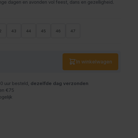
ange dagen en avonden vol feest, dans en gezelligheid.
2
43
44
45
46
47
Aantal
In winkelwagen
0 uur besteld,
dezelfde dag verzonden
en €75
gelijk