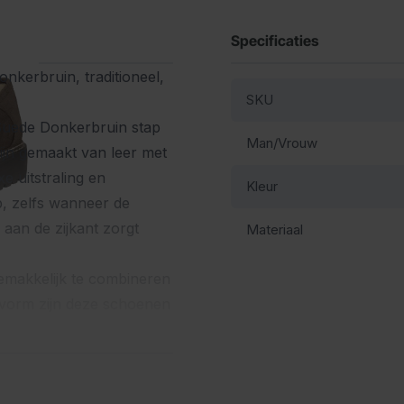
Specificaties
kerbruin, traditioneel,
SKU
Suede Donkerbruin stap
Man/Vrouw
zijn gemaakt van leer met
e uitstraling en
Kleur
p, zelfs wanneer de
r aan de zijkant zorgt
Materiaal
emakkelijk te combineren
svorm zijn deze schoenen
agen tijdens het
combineren met een