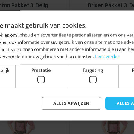
nton Pakket 3-Delig
Brixen Pakket 3-D
Vanaf
Vanaf
€ 99,99
€ 139,99
Ontvang
5%
e maakt gebruik van cookies.
KORTING!
kies om inhoud en advertenties te personaliseren en om ons ver
len ook informatie over uw gebruik van onze site met onze adver
Schrijf je nu
in voor de nieuwsbrief en ontvang toegang
 die deze kunnen combineren met andere informatie die u aan hen
tot exclusieve kortingen!
n verzameld door uw gebruik van hun diensten.
Lees verder
Voor- en achternaam
elijk
Prestatie
Targeting
F
jk iets voor u zijn!
elijk met de tabtoets. U kunt de carrousel overslaan of di
ALLES AFWIJZEN
ALLES 
Inschrijven