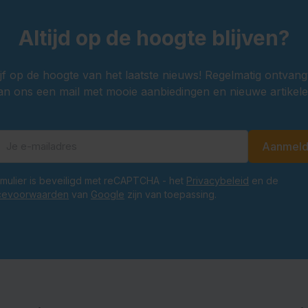
Altijd op de hoogte blijven?
ijf op de hoogte van het laatste nieuws! Regelmatig ontvang
an ons een mail met mooie aanbiedingen en nieuwe artikele
Aanmel
E-mailadres
ormulier is beveiligd met reCAPTCHA - het
Privacybeleid
en de
cevoorwaarden
van
Google
zijn van toepassing.