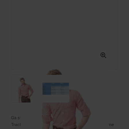
Ga stijlvol naar het Oktoberfest met het
Trachtenhemd Putzbrunn Slim-Fit rood! Dit moderne