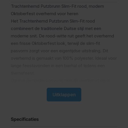
Trachtenhemd Putzbrunn Slim-Fit rood, modern
Oktoberfest overhemd voor heren
Het Trachtenhemd Putzbrunn Slim-Fit rood
combineert de traditionele Duitse stijl met een
moderne snit. De rood-witte ruit geeft het overhemd
een frisse Oktoberfest look, terwijl de slim-fit
pasvorm zorgt voor een eigentijdse uitstraling. Dit
overhemd is gemaakt van 100% polyester. Ideaal voor
lange feestavonden in een bierhal of tijdens een
themafeest.
Dankzij de slanke pasvorm sluit dit overhemd mooi
aan op het lichaam, zonder in te leveren op comfort.
Uitklappen
De trachten knopen, zoals ook gebruikt bij
lederhosen, geven het shirt die typische Beierse
touch.
De Putzbrunn Slim-Fit lijn is ontworpen voor mannen
Specificaties
die een moderner alternatief zoeken voor de