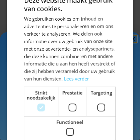
Deze website maakt gebruik
van cookies.
We gebruiken cookies om inhoud en
advertenties te personaliseren en om ons
verkeer te analyseren. We delen ook
informatie over uw gebruik van onze site
Ontvang
5%
met onze advertentie- en analysepartners,
KORTING!
die deze kunnen combineren met andere
informatie die u aan hen heeft verstrekt of
Schrijf je nu
in voor de nieuwsbrief en ontvang toegang
die zij hebben verzameld door uw gebruik
tot exclusieve kortingen!
van hun diensten.
Lees verder
Voor- en achternaam
Strikt
Prestatie
Targeting
noodzakelijk
Trachtenhemd Putzbrunn Rood Geblokt
€ 19,99
Functioneel
Inschrijven