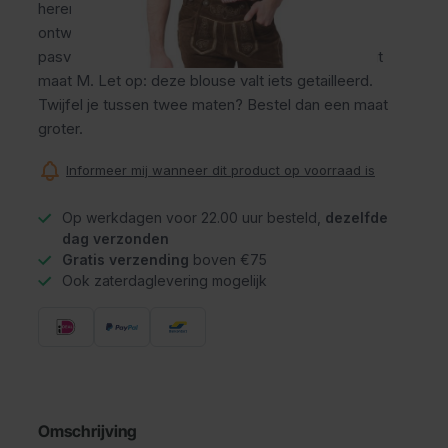
herenoverhemd met Beierse ruit is speciaal
ontworpen voor heren die houden van een slanke
pasvorm. Het model op de foto is 1,85m en draagt
maat M. Let op: deze blouse valt iets getailleerd.
Twijfel je tussen twee maten? Bestel dan een maat
groter.
Informeer mij wanneer dit product op voorraad is
Op werkdagen voor 22.00 uur besteld,
dezelfde
dag verzonden
Gratis verzending
boven €75
Ook zaterdaglevering mogelijk
Omschrijving