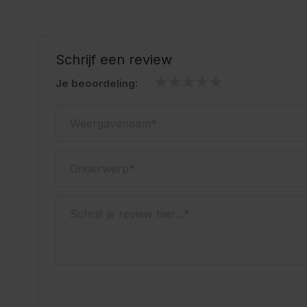
Schrijf een review
Je beoordeling:
Weergavenaam
Onderwerp
Schrijf je review hier...