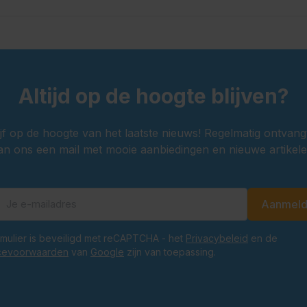
Altijd op de hoogte blijven?
ijf op de hoogte van het laatste nieuws! Regelmatig ontvang
an ons een mail met mooie aanbiedingen en nieuwe artikele
Aanmel
E-mailadres
ormulier is beveiligd met reCAPTCHA - het
Privacybeleid
en de
cevoorwaarden
van
Google
zijn van toepassing.