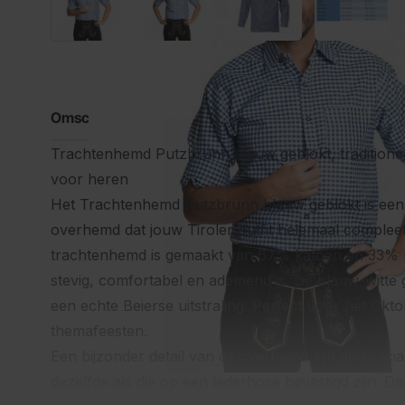
Omschrijving
Trachtenhemd Putzbrunn blauw geblokt, tradition
voor heren
Het Trachtenhemd Putzbrunn blauw geblokt is een kl
overhemd dat jouw Tiroler outfit helemaal compleet
trachtenhemd is gemaakt van 67% katoen en 33% p
stevig, comfortabel en ademend is. De blauw-witte 
een echte Beierse uitstraling. Perfect voor het Okt
themafeesten.
Een bijzonder detail van dit overhemd zijn de speci
dezelfde als die op een lederhose bevestigd zijn. D