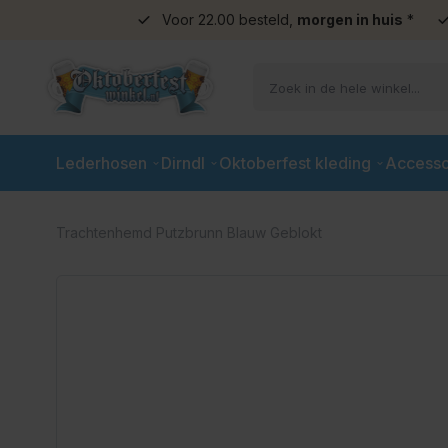
Voor 22.00 besteld,
morgen in huis
*
Ga naar de inhoud
Lederhosen
Dirndl
Oktoberfest kleding
Accesso
Trachtenhemd Putzbrunn Blauw Geblokt