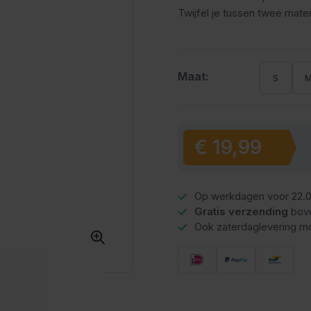
Twijfel je tussen twee mate
Maat:
S
€ 19,99
Vanaf:
Op werkdagen voor 22.0
Gratis verzending
bov
Ook zaterdaglevering mo