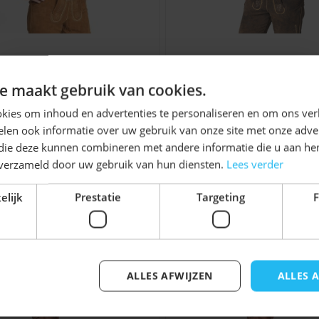
chtenhemd Putzbrunn
Trachtenhemd Leopol
Ontvang
5%
e maakt gebruik van cookies.
Groen Geblokt
Geblokt
KORTING!
€ 19,99
€ 24,99
kies om inhoud en advertenties te personaliseren en om ons ver
len ook informatie over uw gebruik van onze site met onze adver
Schrijf je nu
in voor de nieuwsbrief en ontvang toegang
 die deze kunnen combineren met andere informatie die u aan hen
tot exclusieve kortingen!
n verzameld door uw gebruik van hun diensten.
Lees verder
Voor- en achternaam
elijk
Prestatie
Targeting
F
jk iets voor u zijn!
ALLES AFWIJZEN
ALLES 
Inschrijven
elijk met de tabtoets. U kunt de carrousel overslaan of di