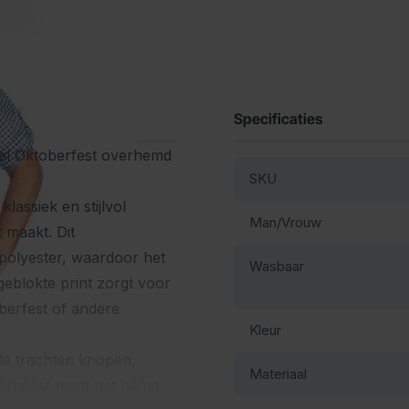
Specificaties
eel Oktoberfest overhemd
SKU
assiek en stijlvol
Man/Vrouw
 maakt. Dit
olyester, waardoor het
Wasbaar
geblokte print zorgt voor
oberfest of andere
Kleur
ale trachten knopen,
Materiaal
aarnaast heeft het hemd