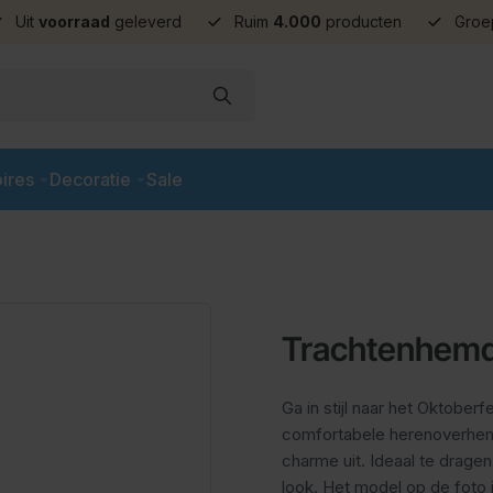
Uit
voorraad
geleverd
Ruim
4.000
producten
Groe
ires
Decoratie
Sale
Trachtenhemd
Ga in stijl naar het Oktobe
comfortabele herenoverhemd
charme uit. Ideaal te drag
look. Het model op de foto i