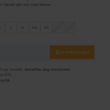
n? Bestel dan een maat kleiner.
M
L
XL
2XL
3XL
4XL
5XL
Aantal
In winkelwagen
0 uur besteld,
dezelfde dag verzonden
en €75
gelijk