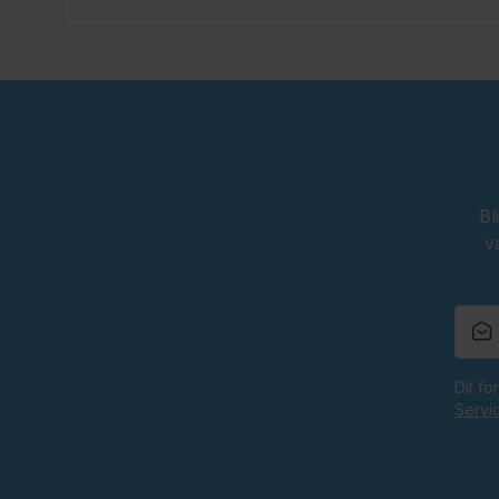
Bl
v
Dit f
Servi