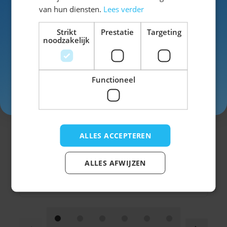
tot exclusieve kortingen!
van hun diensten.
Lees verder
Voor- en achternaam
Strikt
Prestatie
Targeting
noodzakelijk
Functioneel
Inschrijven
ALLES ACCEPTEREN
Trachtenhemd Putzbrunn Rood Geblokt
ALLES AFWIJZEN
€ 19,99