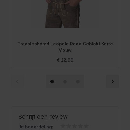
Trachtenhemd Leopold Rood Geblokt Korte
T
Mouw
€ 22,99
Schrijf een review
Je beoordeling: