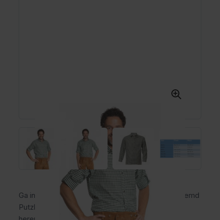
Ga in stijl naar het Oktoberfest met het Trachtenhemd
Putzbrunn groen geblokt! Dit comfortabele
herenoverhemd met traditionele Duitse pasvorm