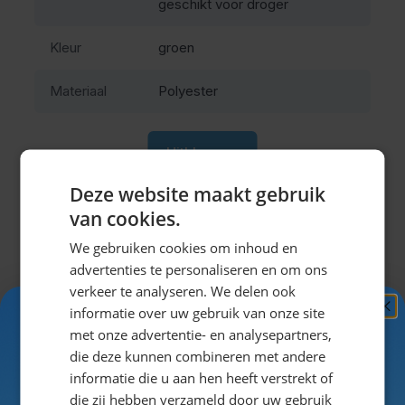
geschikt voor droger
adviseren we om een maat kleiner te bestellen.
Combineer het Trachtenhemd Putzbrunn met een
Kleur
groen
lederhose
, een
Tiroler hoed
en
traditionele
Materiaal
Polyester
kniekousen
voor de ultieme Oktoberfest look. Zo
straal je echte Beierse charme uit tijdens het
Oktoberfest of ieder ander gezellig bierfeest!
Uitklappen
Deze website maakt gebruik
van cookies.
We gebruiken cookies om inhoud en
advertenties te personaliseren en om ons
Misschien vind je dit ook leuk?
verkeer te analyseren. We delen ook
informatie over uw gebruik van onze site
Navigeren door de elementen van de carrousel is mogel
Druk om carrousel over te slaan
Druk op om naar carrouselnavigatie te gaan
Ontvang
5%
met onze advertentie- en analysepartners,
KORTING!
die deze kunnen combineren met andere
informatie die u aan hen heeft verstrekt of
Schrijf je nu
in voor de nieuwsbrief en ontvang toegang
die zij hebben verzameld door uw gebruik