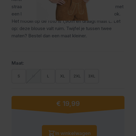
straalt echte Beierse charme uit. Ideaal te dragen met
een lederhose voor een complete Oktoberfest look.
Het model op de foto is 1,90m en draagt maat L. Let
op: deze blouse valt ruim. Twijfel je tussen twee
maten? Bestel dan een maat kleiner.
Maat:
S
M
L
XL
2XL
3XL
€ 19,99
Vanaf:
Aantal
In winkelwagen