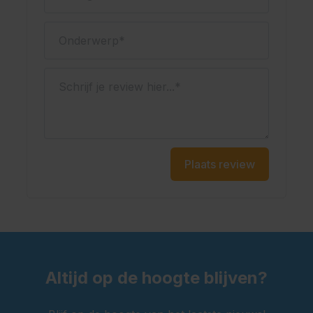
Ja, deze lederhose wordt geleverd met vaste bretels
met traditioneel borduursel. De bretels zorgen voor
Onderwerp
extra draagcomfort en een goede pasvorm. Hierdoor
blijft de broek stevig op zijn plek tijdens het feest.
Schrijf je review hier...
Kenmerken
Lange lederhose voor heren
Materiaal: polyester
Kleur: zwart
Plaats review
Voorzien van vaste bretels
Met gulp en praktische zakken
Geschikt voor het Oktoberfest en themafeesten
Oktoberfestwinkel.nl jouw specialist in lederhosen.
Snel geleverd.
Scherp geprijsd.
Altijd op de hoogte blijven?