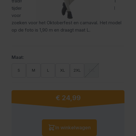
traditionele oktoberfest broek draagt comfortabel
tijdens lange feestdagen en themafeesten. Ideaal
voor mannen die een verzorgde Tiroler uitstraling
zoeken voor het Oktoberfest en carnaval. Het model
op de foto is 1,90 m en draagt maat L.
Maat:
S
M
L
XL
2XL
3XL
€ 24,99
Vanaf:
Aantal
In winkelwagen