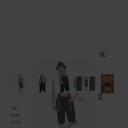
+1
De Lederhose Johann Lang Zwart is een lange
lederhose voor heren van polyester met vaste
bretels, gulp en praktische broekzakken. Deze