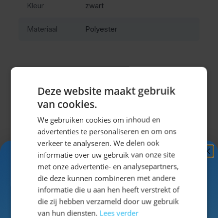
Kleur
zwart
Deze oktoberfest broek is gemaakt van polyester en
Materiaal
Polyester
voelt daardoor licht en soepel aan. Tijdens het lopen,
dansen en zitten merk je dat het materiaal prettig blijft
dragen zonder zwaar te worden. De vaste bretels
zorgen ervoor dat de broek stevig en comfortabel
Deze website maakt gebruik
blijft zitten tijdens lange feestdagen.
Misschien vind je dit ook leuk?
van cookies.
Deze lederhose is ideaal voor mannen die een
traditionele uitstraling zoeken zonder het onderhoud
We gebruiken cookies om inhoud en
Navigeren door de elementen van de carrousel is mogel
Druk om carrousel over te slaan
Druk op om naar carrouselnavigatie te gaan
van echt leer. Het onderhoudsvriendelijke materiaal is
advertenties te personaliseren en om ons
eenvoudig schoon te maken en snel weer klaar voor
verkeer te analyseren. We delen ook
informatie over uw gebruik van onze site
gebruik.
Ontvang
5%
met onze advertentie- en analysepartners,
Traditionele details voor een
KORTING!
die deze kunnen combineren met andere
informatie die u aan hen heeft verstrekt of
complete Oktoberfest look
Schrijf je nu
in voor de nieuwsbrief en ontvang toegang
die zij hebben verzameld door uw gebruik
tot exclusieve kortingen!
van hun diensten.
Lees verder