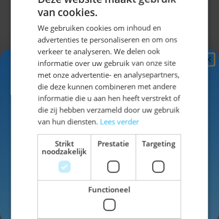
van cookies.
We gebruiken cookies om inhoud en
Omschrijving
advertenties te personaliseren en om ons
verkeer te analyseren. We delen ook
Complete lederhose outfit voor
informatie over uw gebruik van onze site
Ontvang
5%
met onze advertentie- en analysepartners,
heren
KORTING!
die deze kunnen combineren met andere
informatie die u aan hen heeft verstrekt of
Schrijf je nu
in voor de nieuwsbrief en ontvang toegang
die zij hebben verzameld door uw gebruik
Het Starnberg Lang Pakket 3-delig is een complete
tot exclusieve kortingen!
van hun diensten.
Lees verder
Oktoberfest outfit voor heren. Deze set bestaat uit
Voor- en achternaam
een lange lederhose van rundleer, een geruit
Strikt
Prestatie
Targeting
noodzakelijk
trachtenhemd en Tiroler kniekousen. Een lederhose is
een traditionele Beierse broek van leer die wordt
gedragen tijdens het Oktoberfest en andere feesten
Functioneel
met een Beiers thema. Met dit pakket ben je direct
Inschrijven
klaar voor het feest.
Uitklappen