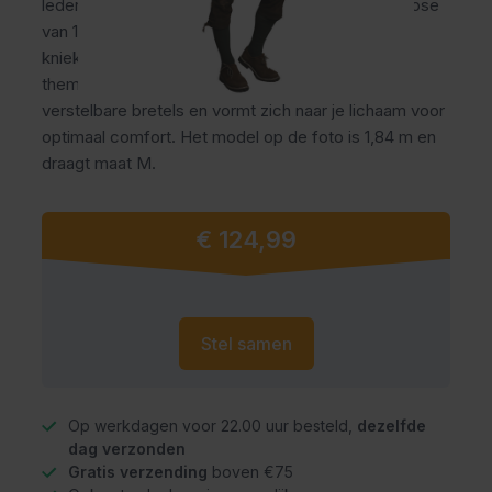
lederhose outfit voor heren met een lange lederhose
van 100% rundleer, geruit trachtenhemd en
kniekousen. Ideaal voor het Oktoberfest,
themafeesten en carnaval. De lederhose heeft
verstelbare bretels en vormt zich naar je lichaam voor
optimaal comfort. Het model op de foto is 1,84 m en
draagt maat M.
Vanaf
€ 124,99
Stel samen
Op werkdagen voor 22.00 uur besteld,
dezelfde
dag verzonden
Gratis verzending
boven €75