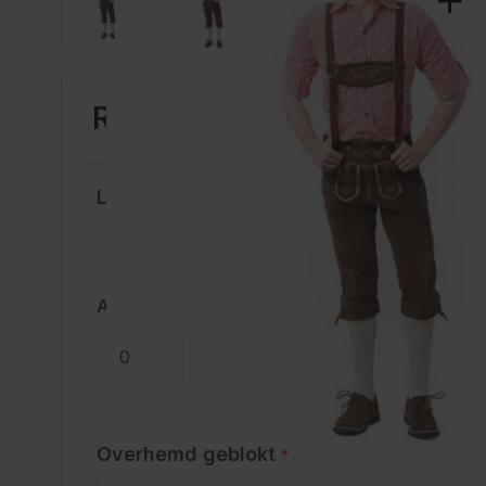
Rudi Lang Pakket 3-Delig
Lederhose met Bretels
*
Aantal
Overhemd geblokt
*