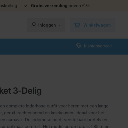
pskorting
Gratis verzending
boven €75
Winkelwagen
Inloggen
Klantenservice
ket 3-Delig
een complete lederhose outfit voor heren met een lange
, geruit trachtenhemd en kniekousen. Ideaal voor het
n carnaval. De lederhose heeft verstelbare bretels en
voor optimaal comfort. Het model op de foto is 1,85 m en