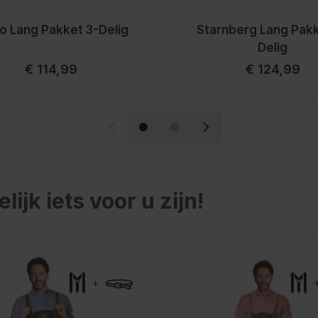
orraad
o Lang Pakket 3-Delig
Starnberg Lang Pakk
Delig
ie van Nederland, geschikt
Vanaf
Vanaf
€ 114,99
€ 124,99
nleer, wij bieden
en we precies waar een
teld op werkdagen,
sen
jk iets voor u zijn!
elijk met de tabtoets. U kunt de carrousel overslaan of di
mt zich naar je lichaam,
dt.