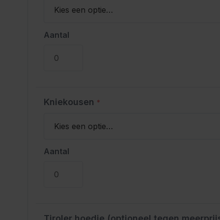
Aantal
Kniekousen
*
Aantal
Tiroler hoedje (optioneel tegen meerprij