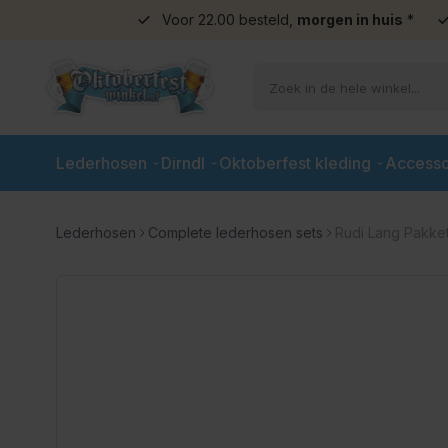
Voor 22.00 besteld,
morgen in huis
*
Ga naar de inhoud
Lederhosen
Dirndl
Oktoberfest kleding
Accesso
Lederhosen
Complete lederhosen sets
Rudi Lang Pakket