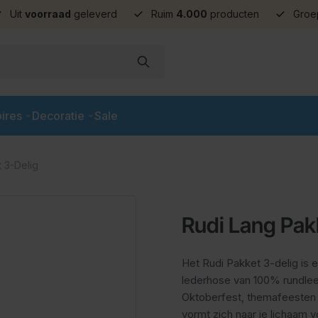
Uit
voorraad
geleverd
Ruim
4.000
producten
Groe
ires
Decoratie
Sale
 3-Delig
Rudi Lang Pak
Het Rudi Pakket 3-delig is 
lederhose van 100% rundleer
Oktoberfest, themafeesten e
vormt zich naar je lichaam 