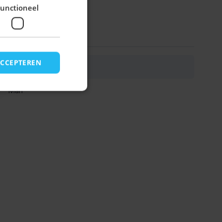
unctioneel
ACCEPTEREN
Rudi Pakket 3-Delig
Man