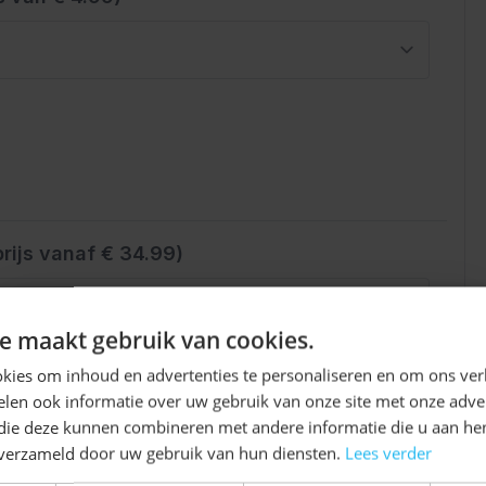
rijs vanaf € 34.99)
Ontvang
5%
e maakt gebruik van cookies.
KORTING!
kies om inhoud en advertenties te personaliseren en om ons ver
len ook informatie over uw gebruik van onze site met onze adver
Schrijf je nu
in voor de nieuwsbrief en ontvang toegang
 die deze kunnen combineren met andere informatie die u aan hen
tot exclusieve kortingen!
n verzameld door uw gebruik van hun diensten.
Lees verder
Voor- en achternaam