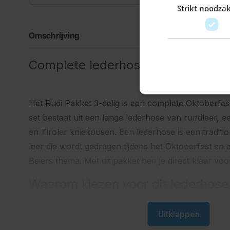
Strikt noodzak
Omschrijving
Complete lederhose outfit voor he
Het Rudi Pakket 3-delig is een complete Oktoberfes
set bestaat uit een lange lederhose van rundleer, 
en Tiroler kniekousen. Een lederhose is een traditi
leer die wordt gedragen tijdens het Oktoberfest en
Beiers thema. Met dit pakket ben je direct klaar voor
Waarom kiezen voor dit lederhose
Uitklappen
Wij werken dagelijks met lederhosen en weten dat 