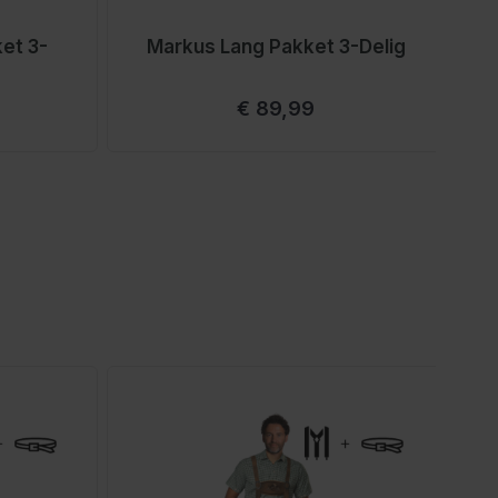
et 3-
Markus Lang Pakket 3-Delig
Vanaf
€ 89,99
rect naar de carrouselnavigatie gaan met de overslaan link