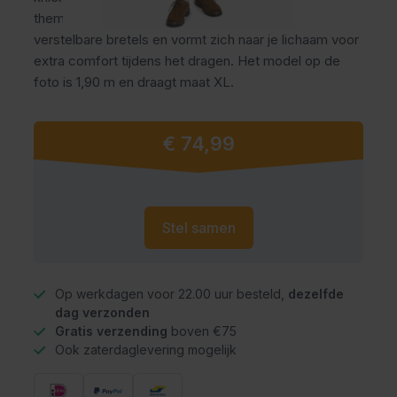
themafeesten en carnaval. De lederhose heeft
verstelbare bretels en vormt zich naar je lichaam voor
extra comfort tijdens het dragen. Het model op de
foto is 1,90 m en draagt maat XL.
Vanaf
€ 74,99
Stel samen
Op werkdagen voor 22.00 uur besteld,
dezelfde
dag verzonden
Gratis verzending
boven €75
Ook zaterdaglevering mogelijk