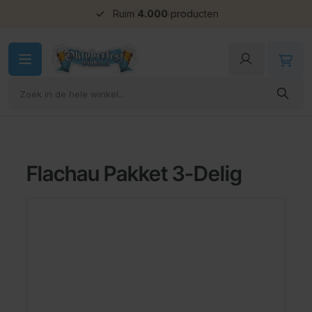
Groepskorting
Ga naar de inhoud
Flachau Pakket 3-Delig