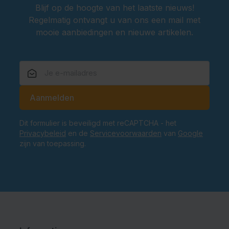
Blijf op de hoogte van het laatste nieuws!
Regelmatig ontvangt u van ons een mail met
mooie aanbiedingen en nieuwe artikelen.
E-mailadres
Aanmelden
Dit formulier is beveiligd met reCAPTCHA - het
Privacybeleid
en de
Servicevoorwaarden
van
Google
zijn van toepassing.