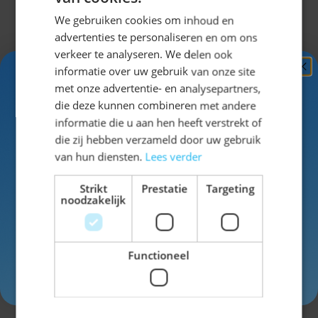
Omschrijving
We gebruiken cookies om inhoud en
advertenties te personaliseren en om ons
Complete lederhose outfit voor
verkeer te analyseren. We delen ook
informatie over uw gebruik van onze site
heren
Ontvang
5%
met onze advertentie- en analysepartners,
KORTING!
die deze kunnen combineren met andere
informatie die u aan hen heeft verstrekt of
Het Flachau Pakket 3-delig is een complete
Schrijf je nu
in voor de nieuwsbrief en ontvang toegang
die zij hebben verzameld door uw gebruik
Oktoberfest outfit voor heren. Deze set bestaat uit
tot exclusieve kortingen!
van hun diensten.
Lees verder
een korte lederhose van rundleer, een geruit
Voor- en achternaam
trachtenhemd en Tiroler kniekousen. Een lederhose is
Strikt
Prestatie
Targeting
noodzakelijk
een traditionele Beierse broek van leer die wordt
gedragen tijdens het Oktoberfest en andere feesten
met een Beiers thema. Met dit pakket ben je in één
Functioneel
keer klaar voor het feest.
Uitklappen
Inschrijven
Waarom kiezen voor dit
lederhose pakket