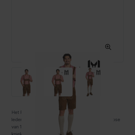
Het Flachau Pakket 3-delig is een complete
lederhose outfit voor heren met een korte lederhose
van 100% rundleer, geruit trachtenhemd en
kniekousen. Ideaal voor het Oktoberfest,