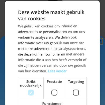
Combineer het overhemd met een
lederhose
,
kniekousen
en een
trachtenvest
voor een complete
Deze website maakt gebruik
Oktoberfest outfit. Dankzij de neutrale kleur vormt dit
van cookies.
overhemd de perfecte basis voor iedere traditionele
We gebruiken cookies om inhoud en
Beierse look.
advertenties te personaliseren en om ons
verkeer te analyseren. We delen ook
Grootste collectie en direct uit
informatie over uw gebruik van onze site
voorraad
Ontvang
5%
met onze advertentie- en analysepartners,
KORTING!
die deze kunnen combineren met andere
Bij Oktoberfestwinkel.nl vind je een van de grootste
informatie die u aan hen heeft verstrekt of
collecties Oktoberfest kleding van Nederland. Van
Schrijf je nu
in voor de nieuwsbrief en ontvang toegang
die zij hebben verzameld door uw gebruik
lederhosen en trachtenhemden tot complete
tot exclusieve kortingen!
van hun diensten.
Lees verder
Oktoberfest outfits en accessoires.
Voor- en achternaam
Het Trachtenhemd Wit is een veelzijdige keuze die
Strikt
Prestatie
Targeting
noodzakelijk
jarenlang meegaat en eenvoudig te combineren is
Trachtenhemd Putzbrunn Rood Geblokt
met vrijwel iedere Oktoberfest outfit.
Voor 22:00 uur besteld op werkdagen, morgen in huis.
€ 19,99
Functioneel