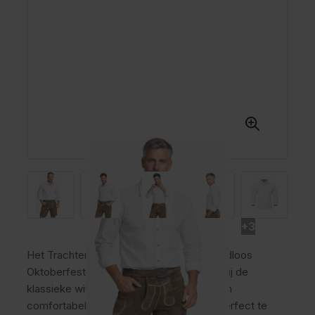
+3
Het Trachtenhemd Wit is een stijlvol en tijdloos
Oktoberfest overhemd voor heren. Dankzij de
klassieke witte kleur, traditionele details en
comfortabele pasvorm is dit overhemd perfect te