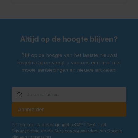
Altijd op de hoogte blijven?
Blijf op de hoogte van het laatste nieuws!
Regelmatig ontvangt u van ons een mail met
mooie aanbiedingen en nieuwe artikelen.
E-mailadres
Aanmelden
Dit formulier is beveiligd met reCAPTCHA - het
Privacybeleid
en de
Servicevoorwaarden
van
Google
zijn van toepassing.