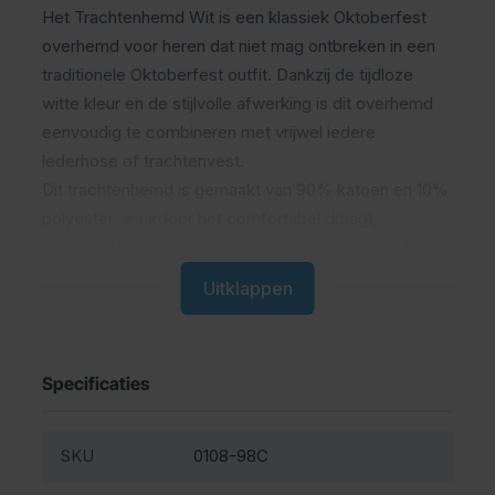
Het Trachtenhemd Wit is een klassiek Oktoberfest
overhemd voor heren dat niet mag ontbreken in een
traditionele Oktoberfest outfit. Dankzij de tijdloze
witte kleur en de stijlvolle afwerking is dit overhemd
eenvoudig te combineren met vrijwel iedere
lederhose of trachtenvest.
Dit trachtenhemd is gemaakt van 90% katoen en 10%
polyester, waardoor het comfortabel draagt,
ademend is en tegelijkertijd mooi in model blijft. De
combinatie van materialen zorgt voor een prettige
Uitklappen
pasvorm en maakt het overhemd geschikt voor lange
feestdagen en gezellige avonden tijdens het
Oktoberfest.
Specificaties
Een tijdloze keuze voor iedere
Oktoberfest outfit
SKU
0108-98C