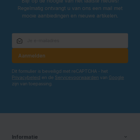
Blijf op de hoogte van het laatste nieuws!
Regelmatig ontvangt u van ons een mail met
mooie aanbiedingen en nieuwe artikelen.
E-mailadres
Aanmelden
Dit formulier is beveiligd met reCAPTCHA - het
Privacybeleid
en de
Servicevoorwaarden
van
Google
zijn van toepassing.
Informatie