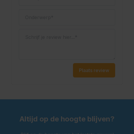
Ja, deze lederhose wordt geleverd met vaste bretels
met traditioneel borduursel. De bretels zorgen voor
Onderwerp
extra draagcomfort en een goede pasvorm. Hierdoor
blijft de broek stevig op zijn plek tijdens het feest.
Schrijf je review hier...
Kenmerken
Lange lederhose voor heren
Materiaal: polyester
Kleur: zwart
Plaats review
Voorzien van vaste bretels
Met gulp en praktische zakken
Geschikt voor het Oktoberfest en themafeesten
Oktoberfestwinkel.nl jouw specialist in lederhosen.
Snel geleverd.
Scherp geprijsd.
Altijd op de hoogte blijven?