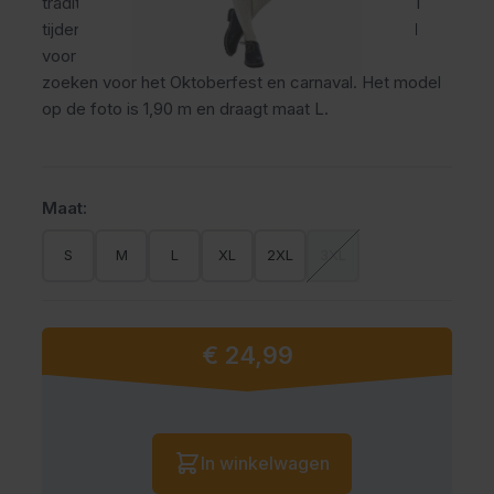
traditionele oktoberfest broek draagt comfortabel
tijdens lange feestdagen en themafeesten. Ideaal
voor mannen die een verzorgde Tiroler uitstraling
zoeken voor het Oktoberfest en carnaval. Het model
op de foto is 1,90 m en draagt maat L.
Maat:
S
M
L
XL
2XL
3XL
€ 24,99
Vanaf:
Aantal
In winkelwagen