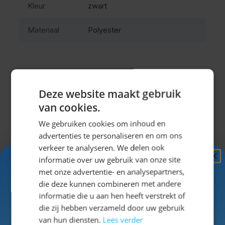
Kleur
zwart
Deze oktoberfest broek is gemaakt van polyester en
Materiaal
Polyester
voelt daardoor licht en soepel aan. Tijdens het lopen,
dansen en zitten merk je dat het materiaal prettig blijft
dragen zonder zwaar te worden. De vaste bretels
zorgen ervoor dat de broek stevig en comfortabel
Deze website maakt gebruik
blijft zitten tijdens lange feestdagen.
Misschien vind je dit ook leuk?
van cookies.
Deze lederhose is ideaal voor mannen die een
traditionele uitstraling zoeken zonder het onderhoud
We gebruiken cookies om inhoud en
Navigeren door de elementen van de carrousel is mogel
Druk om carrousel over te slaan
Druk op om naar carrouselnavigatie te gaan
van echt leer. Het onderhoudsvriendelijke materiaal is
advertenties te personaliseren en om ons
eenvoudig schoon te maken en snel weer klaar voor
verkeer te analyseren. We delen ook
informatie over uw gebruik van onze site
gebruik.
Ontvang
5%
met onze advertentie- en analysepartners,
Traditionele details voor een
KORTING!
die deze kunnen combineren met andere
informatie die u aan hen heeft verstrekt of
complete Oktoberfest look
Schrijf je nu
in voor de nieuwsbrief en ontvang toegang
die zij hebben verzameld door uw gebruik
tot exclusieve kortingen!
van hun diensten.
Lees verder