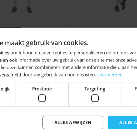
 borduursels op de
ze details geven de broek
 terwijl de oranje kleur
hose Johann Kort Groen
Lederhose Johann 
deze lederhose niet
Donkerbruin
Ontvang
5%
e maakt gebruik van cookies.
andse oranje
KORTING!
kies om inhoud en advertenties te personaliseren en om ons ver
€ 24,99
€ 24,99
len ook informatie over uw gebruik van onze site met onze adver
ranje feesten
Schrijf je nu
in voor de nieuwsbrief en ontvang toegang
 die deze kunnen combineren met andere informatie die u aan hen
tot exclusieve kortingen!
n verzameld door uw gebruik van hun diensten.
Lees verder
Voor- en achternaam
elijk
Prestatie
Targeting
F
ingsdag, Formule 1,
De opvallende kleur past
enheden waar oranje
jk iets voor u zijn!
t klaar voor het feest.
ALLES AFWIJZEN
ALLES 
Inschrijven
Tiroler hoed
als je direct
elijk met de tabtoets. U kunt de carrousel overslaan of di
onele Oktoberfest outfit