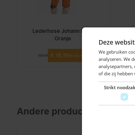
De Lederhose Johann is afgewerkt met traditionele
bretels, een praktische gulp en handige zakken. De
de uitstraling van een klassieke tiroler broek heren,
Lederhose Johann Lang
Leder
zorgt voor een opvallende twist. Hierdoor draag je 
Oranje
Deze websit
alleen tijdens het Oktoberfest, maar ook bij Nederl
We gebruiken coo
evenementen.
Vanaf
Normale prijs
€ 16,99
Vanaf
€ 24,99
analyseren. We de
Perfect voor het Oktoberfest en o
analysepartners,
of die zij hebbe
Strikt noodzak
Deze lederhose is ideaal voor het Oktoberfest, Kon
voetbalfeesten, carnaval en andere themafeesten. 
perfect bij sportevenementen en feestelijke geleg
Andere producten die mogeli
centraal staat. Zo ben je altijd goed gekleed en direc
Combineer met een
geruite blouse
,
kniekousen
en
Navigeren door de elementen van de carrousel is mog
Druk om carrousel over te slaan
Druk op om naar carrouselnavigatie te gaan
klaar wilt zijn voor het feest. Dit hoort bij de traditi