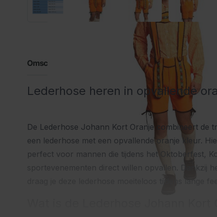
Omschrijving
Lederhose heren in opvallende oran
De Lederhose Johann Kort Oranje combineert de trad
een lederhose met een opvallende oranje kleur. Hi
perfect voor mannen die tijdens het Oktoberfest, K
sportevenementen direct willen opvallen. Dankzij 
draag je deze lederhose moeiteloos tijdens lange f
Wat is de Lederhose Johann Kort 