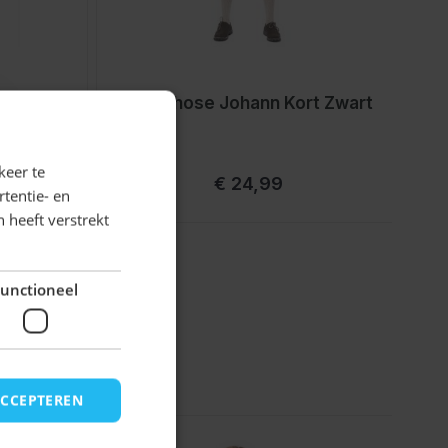
Kort
Lederhose Johann Kort Zwart
D
keer te
€ 24,99
tentie- en
 heeft verstrekt
unctioneel
ACCEPTEREN
rect naar de carrouselnavigatie gaan met de overslaan link