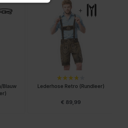
n/Blauw
Lederhose Retro (Rundleer)
er)
€ 89,99