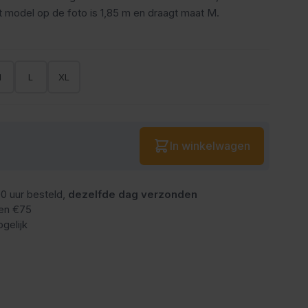
 model op de foto is 1,85 m en draagt maat M.
M
L
XL
Aantal
In winkelwagen
0 uur besteld,
dezelfde dag verzonden
en €75
gelijk