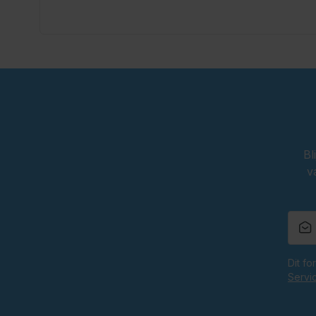
Voorzien van vaste bretels
Met gulp en praktische zakken
Geschikt voor het Oktoberfest en oranje feesten
Oktoberfestwinkel.nl jouw specialist in lederhosen.
Snel geleverd.
Scherp geprijsd.
Bl
v
Dit f
Servi