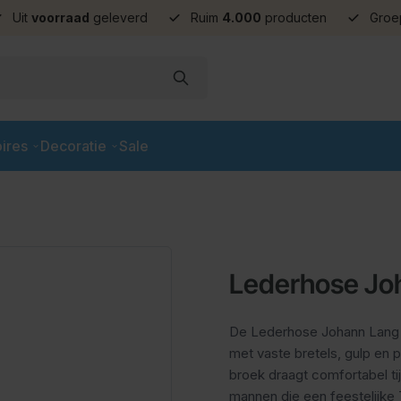
Uit
voorraad
geleverd
Ruim
4.000
producten
Groe
ires
Decoratie
Sale
Lederhose Jo
De Lederhose Johann Lang O
met vaste bretels, gulp en
broek draagt comfortabel t
mannen die een feestelijke T