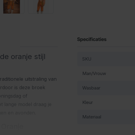
Specificaties
e oranje stijl
SKU
Man/Vrouw
itionele uitstraling van
erdoor is deze broek
Wasbaar
oningsdag of
Kleur
et lange model draag je
gen en avonden.
Materiaal
 Oranje