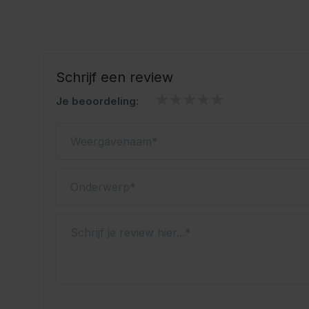
model op de foto is 1,84 m en draagt maat M.
Kan ik deze lederhose wassen?
Ja, deze lederhosen is gemaakt van polyester en d
Schrijf een review
wassen. Volg altijd de wasinstructies op het label om
te houden. Het materiaal droogt snel en blijft pretti
Je beoordeling:
Wordt deze lederhose geleverd met bretels?
Weergavenaam
Ja, deze lederhose wordt geleverd met vaste bretels
borduursel. De bretels zorgen voor extra draagco
Onderwerp
pasvorm. Hierdoor blijft de broek stevig op zijn plek 
Schrijf je review hier...
Kenmerken
Lange lederhose voor heren
Materiaal: polyester
Kleur: oranje