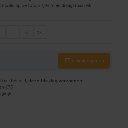
 model op de foto is 1,84 m en draagt maat M.
M
L
XL
2XL
Aantal
In winkelwagen
0 uur besteld,
dezelfde dag verzonden
en €75
gelijk