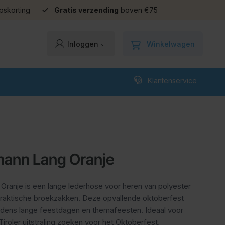
pskorting
Gratis verzending
boven €75
Winkelwagen
Inloggen
Klantenservice
hann Lang Oranje
ranje is een lange lederhose voor heren van polyester
 praktische broekzakken. Deze opvallende oktoberfest
ijdens lange feestdagen en themafeesten. Ideaal voor
iroler uitstraling zoeken voor het Oktoberfest,