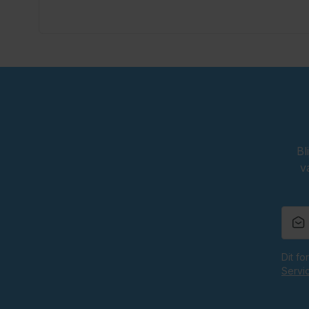
Voorzien van vaste bretels
Met gulp en praktische zakken
Geschikt voor het Oktoberfest en oranje feesten
Oktoberfestwinkel.nl jouw specialist in lederhosen.
Snel geleverd.
Scherp geprijsd.
Bl
v
Dit f
Servi