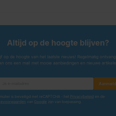
Altijd op de hoogte blijven?
ijf op de hoogte van het laatste nieuws! Regelmatig ontvang
an ons een mail met mooie aanbiedingen en nieuwe artikele
Aanmel
E-mailadres
ormulier is beveiligd met reCAPTCHA - het
Privacybeleid
en de
cevoorwaarden
van
Google
zijn van toepassing.