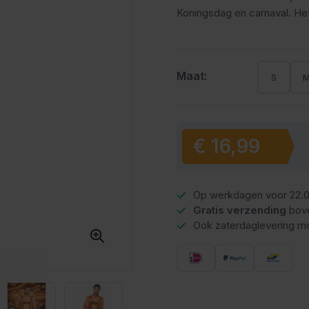
Koningsdag en carnaval. Het
Maat:
S
€ 16,99
Vanaf:
Op werkdagen voor 22.0
Gratis verzending
bov
Ook zaterdaglevering mo