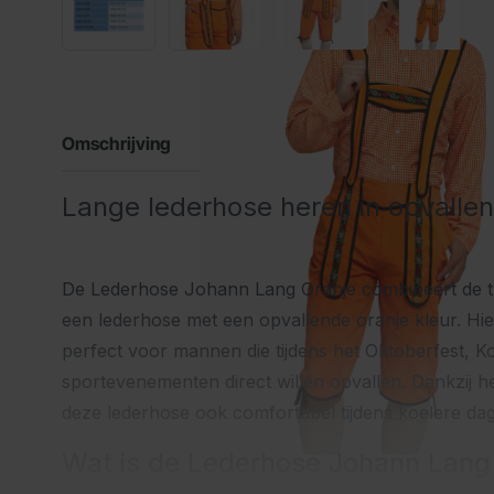
Omschrijving
Lange lederhose heren in opvallend
De Lederhose Johann Lang Oranje combineert de trad
een lederhose met een opvallende oranje kleur. Hi
perfect voor mannen die tijdens het Oktoberfest, K
sportevenementen direct willen opvallen. Dankzij h
deze lederhose ook comfortabel tijdens koelere da
Wat is de Lederhose Johann Lang