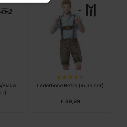
n/Blauw
Lederhose Retro (Rundleer)
er)
€ 89,99