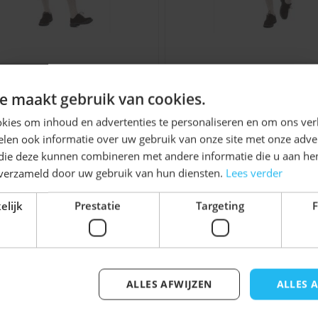
 borduursels op de
ze details geven de broek
 terwijl de oranje kleur
derhose Johann Lang
Lederhose Johann 
deze lederhose niet
Groen
Donkerbruin
Ontvang
5%
e maakt gebruik van cookies.
andse oranje
KORTING!
kies om inhoud en advertenties te personaliseren en om ons ver
€ 24,99
€ 24,99
len ook informatie over uw gebruik van onze site met onze adver
ranje feesten
Schrijf je nu
in voor de nieuwsbrief en ontvang toegang
 die deze kunnen combineren met andere informatie die u aan hen
tot exclusieve kortingen!
n verzameld door uw gebruik van hun diensten.
Lees verder
Voor- en achternaam
elijk
Prestatie
Targeting
F
ingsdag, Formule 1,
De opvallende kleur past
enheden waar oranje
jk iets voor u zijn!
t klaar voor het feest.
ALLES AFWIJZEN
ALLES 
Inschrijven
Tiroler hoed
als je direct
elijk met de tabtoets. U kunt de carrousel overslaan of di
onele Oktoberfest outfit