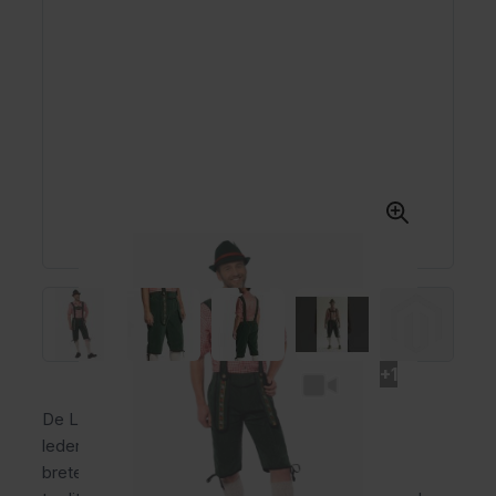
+1
De Lederhose Johann Lang Groen is een lange
lederhose voor heren van polyester met vaste
bretels, gulp en praktische broekzakken. Deze