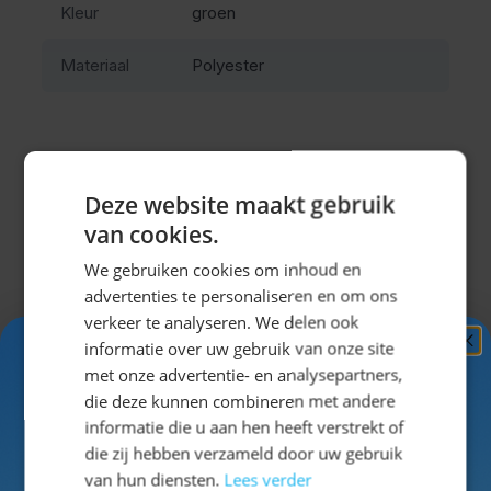
Kleur
groen
Deze oktoberfest broek is gemaakt van polyester en
Materiaal
Polyester
voelt daardoor licht en soepel aan. Tijdens het lopen,
dansen en zitten merk je dat het materiaal prettig blijft
dragen zonder zwaar te worden. De vaste bretels
zorgen ervoor dat de broek stevig en comfortabel
Deze website maakt gebruik
blijft zitten tijdens lange feestdagen.
Misschien vind je dit ook leuk?
van cookies.
Deze lederhose is ideaal voor mannen die een
traditionele uitstraling zoeken zonder het onderhoud
We gebruiken cookies om inhoud en
Navigeren door de elementen van de carrousel is mogel
Druk om carrousel over te slaan
Druk op om naar carrouselnavigatie te gaan
van echt leer. Het onderhoudsvriendelijke materiaal is
advertenties te personaliseren en om ons
eenvoudig schoon te maken en snel weer klaar voor
verkeer te analyseren. We delen ook
informatie over uw gebruik van onze site
gebruik.
Ontvang
5%
met onze advertentie- en analysepartners,
Traditionele details voor een
KORTING!
die deze kunnen combineren met andere
informatie die u aan hen heeft verstrekt of
complete Oktoberfest look
Schrijf je nu
in voor de nieuwsbrief en ontvang toegang
die zij hebben verzameld door uw gebruik
tot exclusieve kortingen!
van hun diensten.
Lees verder