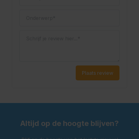
Ja, deze lederhose wordt geleverd met vaste bretels
met traditioneel borduursel. De bretels zorgen voor
Onderwerp
extra draagcomfort en een goede pasvorm. Hierdoor
blijft de broek stevig op zijn plek tijdens het feest.
Schrijf je review hier...
Kenmerken
Lange lederhose voor heren
Materiaal: polyester
Kleur: donkergroen
Plaats review
Voorzien van vaste bretels
Met gulp en praktische zakken
Geschikt voor het Oktoberfest en themafeesten
Oktoberfestwinkel.nl jouw specialist in lederhosen.
Snel geleverd.
Scherp geprijsd.
Altijd op de hoogte blijven?