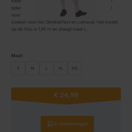
traditionele oktoberfest broek draagt comfortabel
tijdens lange feestdagen en themafeesten. Ideaal
voor mannen die een verzorgde Tiroler uitstraling
zoeken voor het Oktoberfest en carnaval. Het model
op de foto is 1,90 m en draagt maat L.
Maat:
S
M
L
XL
2XL
€ 24,99
Vanaf:
Aantal
In winkelwagen