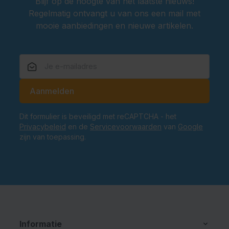
Blijf op de hoogte van het laatste nieuws!
Regelmatig ontvangt u van ons een mail met
mooie aanbiedingen en nieuwe artikelen.
E-mailadres
Aanmelden
Dit formulier is beveiligd met reCAPTCHA - het
Privacybeleid
en de
Servicevoorwaarden
van
Google
zijn van toepassing.
Informatie