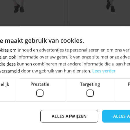
 borduursels op de
hose Johann Lang Bruin
Lederhose Johann Lan
rdoor krijgt de broek de
Ontvang
5%
e maakt gebruik van cookies.
e combinatie van
KORTING!
kies om inhoud en advertenties te personaliseren en om ons ver
kt dit model geschikt
€ 24,99
€ 24,99
len ook informatie over uw gebruik van onze site met onze adver
Schrijf je nu
in voor de nieuwsbrief en ontvang toegang
 die deze kunnen combineren met andere informatie die u aan hen
tot exclusieve kortingen!
n verzameld door uw gebruik van hun diensten.
Lees verder
themafeesten
Voor- en achternaam
elijk
Prestatie
Targeting
F
 een bierfestival
gekleed. Het lange model
jk iets voor u zijn!
 de outfit een
ALLES AFWIJZEN
ALLES 
Inschrijven
mafeesten.
elijk met de tabtoets. U kunt de carrousel overslaan of di
Tiroler hoed
als je direct