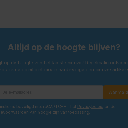
Altijd op de hoogte blijven?
ijf op de hoogte van het laatste nieuws! Regelmatig ontvang
an ons een mail met mooie aanbiedingen en nieuwe artikele
Aanmel
E-mailadres
ormulier is beveiligd met reCAPTCHA - het
Privacybeleid
en de
cevoorwaarden
van
Google
zijn van toepassing.