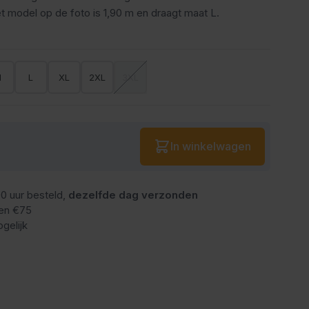
t model op de foto is 1,90 m en draagt maat L.
M
L
XL
2XL
3XL
Aantal
In winkelwagen
0 uur besteld,
dezelfde dag verzonden
en €75
gelijk