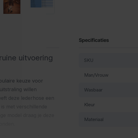
Specificaties
uine uitvoering
SKU
Man/Vrouw
ulaire keuze voor
itstraling willen
Wasbaar
eft deze lederhose een
Kleur
is met verschillende
nge model draag je deze
Materiaal
vonden.
 Donkerbruin