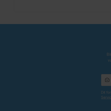
Kleur: donkerbruin
Voorzien van vaste bretels
Met gulp en praktische zakken
Geschikt voor het Oktoberfest en themafeesten
Oktoberfestwinkel.nl jouw specialist in lederhosen.
Snel geleverd.
Scherp geprijsd.
Bl
v
Dit f
Servi