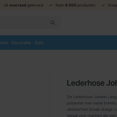
Uit
voorraad
geleverd
Ruim
4.000
producten
Groe
ires
Decoratie
Sale
Lederhose Jo
De Lederhose Johann Lang D
polyester met vaste bretels
oktoberfest broek draagt c
Ideaal voor mannen die een 