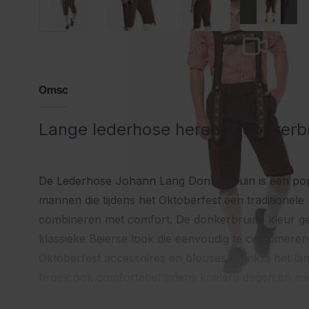
Omschrijving
Lange lederhose heren in donkerbr
De Lederhose Johann Lang Donkerbruin is een pop
mannen die tijdens het Oktoberfest een traditionele u
combineren met comfort. De donkerbruine kleur ge
klassieke Beierse look die eenvoudig te combineren 
Oktoberfest accessoires en blouses. Dankzij het la
broek ook comfortabel tijdens koelere dagen en a
Wat is de Lederhose Johann Lang