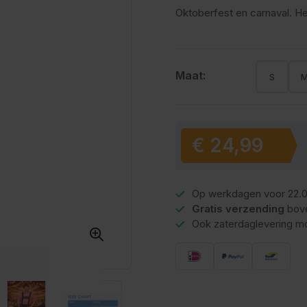
Oktoberfest en carnaval. He
Maat:
S
€ 24,99
Vanaf:
Op werkdagen voor 22.0
Gratis verzending
bov
Ook zaterdaglevering mo