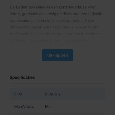
De Lederhose Gaudi is een korte lederhose voor
heren, gemaakt van stevig rundleer met een stijlvolle
combinatie van bruin en blauwe accenten. Deze
oktoberfest broek valt net boven de knie en heeft
traditionele stiksels die zorgen voor een herkenbare
uitstraling. Tijdens het dragen merk je dat het
materiaal zich vormt naar je lichaam, waardoor je meer
bewegingsvrijheid krijgt.
Uitklappen
Waarom kiezen voor deze
lederhose
Specificaties
Wij werken dagelijks met lederhosen en weten waar
SKU
0108-912
mannen op letten. Deze lederhose biedt een sterke
combinatie van uitstraling en comfort. Het leer voelt
Man/Vrouw
Man
stevig aan en wordt soepeler naarmate je hem vaker