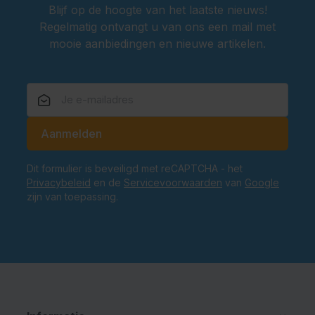
Blijf op de hoogte van het laatste nieuws!
Regelmatig ontvangt u van ons een mail met
mooie aanbiedingen en nieuwe artikelen.
E-mailadres
Aanmelden
Dit formulier is beveiligd met reCAPTCHA - het
Privacybeleid
en de
Servicevoorwaarden
van
Google
zijn van toepassing.