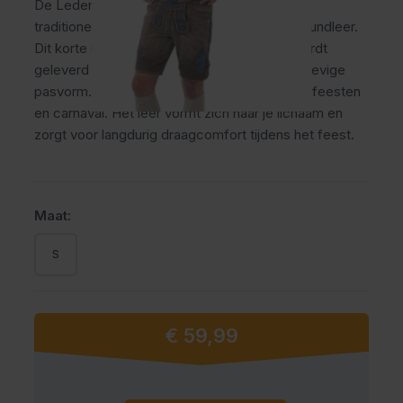
De Lederhose Gaudi kort bruin blauw is een
traditionele lederhose voor heren van 100% rundleer.
Dit korte model valt net boven de knie en wordt
geleverd met verstelbare bretels voor een stevige
pasvorm. Ideaal voor het Oktoberfest, themafeesten
en carnaval. Het leer vormt zich naar je lichaam en
zorgt voor langdurig draagcomfort tijdens het feest.
Maat:
S
€ 59,99
Vanaf: