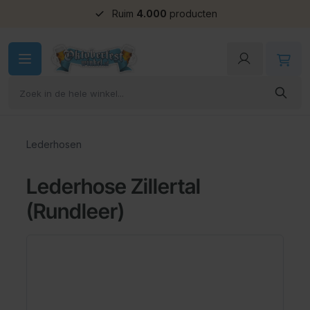
Groepskorting
Ga naar de inhoud
Lederhosen
Lederhose Zillertal
(Rundleer)