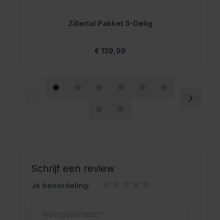
Voorzien van praktische zakken
Geschikt voor het Oktoberfest en themafeesten
Zillertal Pakket 3-Delig
Oktoberfestwinkel.nl jouw specialist in lederhosen.
Snel geleverd.
Vanaf
€ 139,99
Scherp geprijsd.
Schrijf een review
Je beoordeling:
Weergavenaam