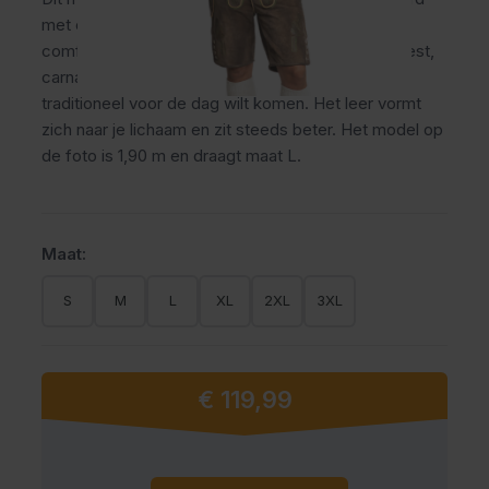
met een bijpassende riem voor een stevige en
comfortabele pasvorm. Ideaal voor het Oktoberfest,
carnaval en themafeesten waarbij je verzorgd en
traditioneel voor de dag wilt komen. Het leer vormt
zich naar je lichaam en zit steeds beter. Het model op
de foto is 1,90 m en draagt maat L.
Maat:
S
M
L
XL
2XL
3XL
€ 119,99
Vanaf:
Aantal