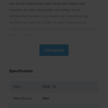
een korte lederhose voor heren die staat voor
comfort en een verzorgde uitstraling. Deze
oktoberfest broek is gemaakt van hoogwaardig
rundleer en valt net boven de knie, waardoor je
voldoende bewegingsvrijheid hebt tijdens het lopen,
staan en feesten.
Waarom kiezen voor deze
Uitklappen
lederhose
Als specialist in lederhosen weten we precies waar je
Specificaties
op let: een goede pasvorm, stevig materiaal en een
uitstraling die klopt. Dit model sluit mooi aan en wordt
SKU
0108_73
soepeler naarmate je hem vaker draagt. De
combinatie van bruin leer met groene details geeft net
Man/Vrouw
Man
wat extra karakter zonder te opvallend te zijn. De