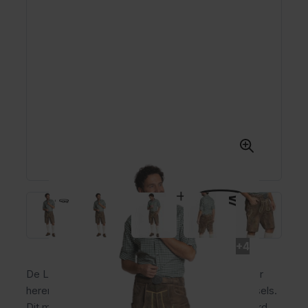
+4
De Lederhose Zillertal is een korte lederhose voor
heren van 100% rundleer in bruin met groene stiksels.
Dit model valt net boven de knie en wordt geleverd