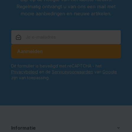
Regelmatig ontvangt u van ons een mail met
mooie aanbiedingen en nieuwe artikelen.
E-mailadres
Aanmelden
Dit formulier is beveiligd met reCAPTCHA - het
Privacybeleid
en de
Servicevoorwaarden
van
Google
zijn van toepassing.
Informatie