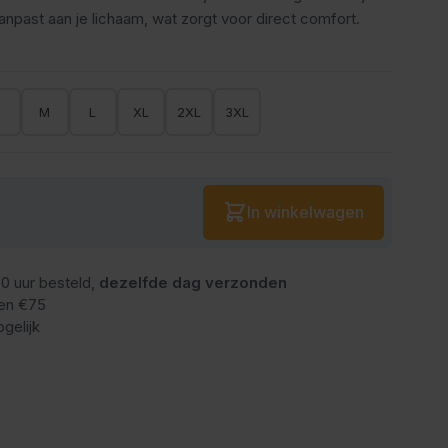
aanpast aan je lichaam, wat zorgt voor direct comfort.
S
M
L
XL
2XL
3XL
Aantal
In winkelwagen
0 uur besteld,
dezelfde dag verzonden
en €75
gelijk