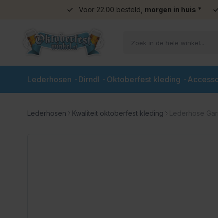
Voor 22.00 besteld,
morgen in huis
*
Ga naar de inhoud
Lederhosen
Dirndl
Oktoberfest kleding
Accesso
Lederhosen
Kwaliteit oktoberfest kleding
Lederhose Garm