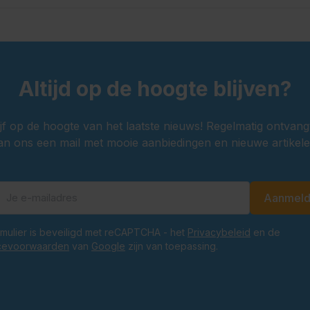
Altijd op de hoogte blijven?
ijf op de hoogte van het laatste nieuws! Regelmatig ontvang
an ons een mail met mooie aanbiedingen en nieuwe artikele
Aanmel
E-mailadres
ormulier is beveiligd met reCAPTCHA - het
Privacybeleid
en de
cevoorwaarden
van
Google
zijn van toepassing.