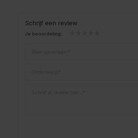
Oktoberfestwinkel.nl jouw specialist in lederhosen.
Snel geleverd.
Scherp geprijsd.
Schrijf een review
Je beoordeling:
Weergavenaam
Onderwerp
Schrijf je review hier...