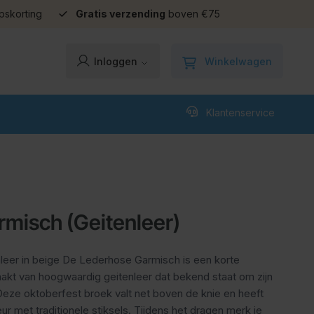
pskorting
Gratis verzending
boven €75
Winkelwagen
Inloggen
Klantenservice
misch (Geitenleer)
leer in beige De Lederhose Garmisch is een korte
akt van hoogwaardig geitenleer dat bekend staat om zijn
 Deze oktoberfest broek valt net boven de knie en heeft
leur met traditionele stiksels. Tijdens het dragen merk je