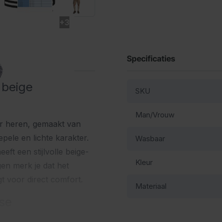
+3
Specificaties
 beige
SKU
Man/Vrouw
r heren, gemaakt van
pele en lichte karakter.
Wasbaar
ft een stijlvolle beige-
Kleur
agen merk je dat het
gt voor direct comfort.
Materiaal
se