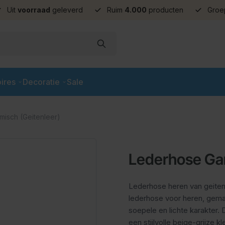
Uit
voorraad
geleverd
Ruim
4.000
producten
Groe
ires
Decoratie
Sale
isch (Geitenleer)
Lederhose Gar
Lederhose heren van geiten
lederhose voor heren, gema
soepele en lichte karakter.
een stijlvolle beige-grijze k