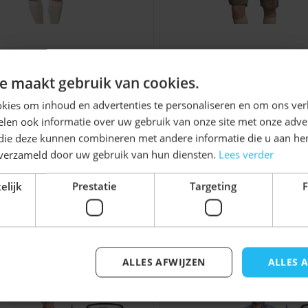
orraad
hose Lech (Geitenleer)
Lederhose Brixen (Ru
ie van Nederland, voor elk
Ontvang
5%
e maakt gebruik van cookies.
 bieden altijd een
€ 129,99
€ 119,99
KORTING!
kies om inhoud en advertenties te personaliseren en om ons ver
aar een goede lederhose
len ook informatie over uw gebruik van onze site met onze adver
n, morgen in huis.
Schrijf je nu
in voor de nieuwsbrief en ontvang toegang
 die deze kunnen combineren met andere informatie die u aan hen
tot exclusieve kortingen!
n verzameld door uw gebruik van hun diensten.
Lees verder
sen
Voor- en achternaam
elijk
Prestatie
Targeting
F
jk iets voor u zijn!
ste maat te bepalen. Het
 pasvorm na verloop van
ALLES AFWIJZEN
ALLES 
elijk met de tabtoets. U kunt de carrousel overslaan of di
Inschrijven