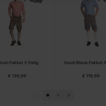
uik geen agressieve
drogen en bewaar deze
?
riem. Daarmee blijft de
e uitstraling.
ixen Pakket 3-Delig
Gaudi Blauw Pakket 3
Vanaf
Vanaf
€ 139,99
€ 119,99