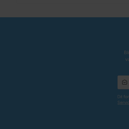
Bl
v
Dit f
Servi