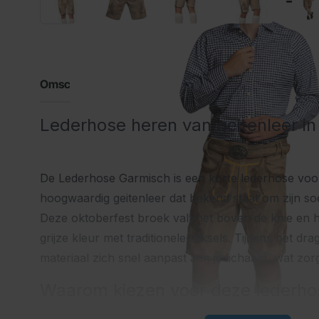
Omschrijving
Lederhose heren van geitenleer in
De Lederhose Garmisch is een korte lederhose voo
hoogwaardig geitenleer dat bekend staat om zijn soe
Deze oktoberfest broek valt net boven de knie en hee
grijze kleur met traditionele stiksels. Tijdens het dr
materiaal zich snel aanpast aan je lichaam, wat zor
Waarom kiezen voor deze lederho